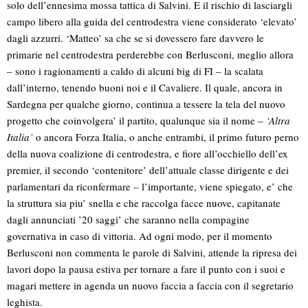
solo dell’ennesima mossa tattica di Salvini. E il rischio di lasciargli
campo libero alla guida del centrodestra viene considerato ‘elevato’
dagli azzurri. ‘Matteo’ sa che se si dovessero fare davvero le
primarie nel centrodestra perderebbe con Berlusconi, meglio allora
– sono i ragionamenti a caldo di alcuni big di FI – la scalata
dall’interno, tenendo buoni noi e il Cavaliere. Il quale, ancora in
Sardegna per qualche giorno, continua a tessere la tela del nuovo
progetto che coinvolgera’ il partito, qualunque sia il nome –
‘Altra
Italia’
o ancora Forza Italia, o anche entrambi, il primo futuro perno
della nuova coalizione di centrodestra, e fiore all’occhiello dell’ex
premier, il secondo ‘contenitore’ dell’attuale classe dirigente e dei
parlamentari da riconfermare – l’importante, viene spiegato, e’ che
la struttura sia piu’ snella e che raccolga facce nuove, capitanate
dagli annunciati ’20 saggi’ che saranno nella compagine
governativa in caso di vittoria. Ad ogni modo, per il momento
Berlusconi non commenta le parole di Salvini, attende la ripresa dei
lavori dopo la pausa estiva per tornare a fare il punto con i suoi e
magari mettere in agenda un nuovo faccia a faccia con il segretario
leghista.