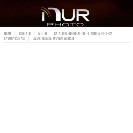
HOME
CONTATTI
METEO
CATALOGO FOTOGRAFICO – L’AQUILA RIFLESSA
LAVORA CON NOI
LA BOTTEGA DEI GIOVANI ARTISTI