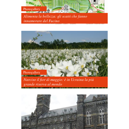
Photogallery
Alimenta la bellezza: gli scatti che fanno
innamorare del Fucino
Photogallery
Narciso il fior di maggio: è in Ucraina la più
grande riserva al mondo