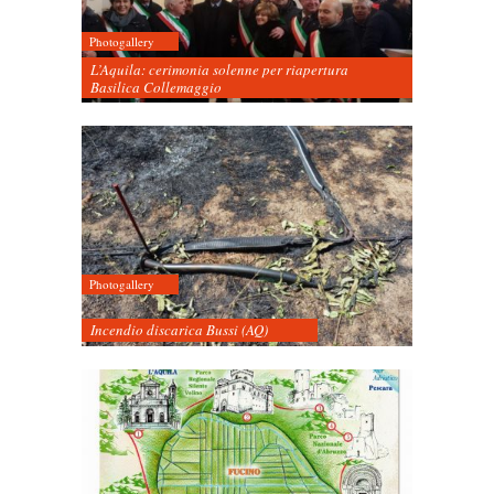
Photogallery
L’Aquila: cerimonia solenne per riapertura
Basilica Collemaggio
Photogallery
Incendio discarica Bussi (AQ)