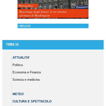
Photogallery
Reportage dagli States: le tre intense
giornate di Washington
I più letti
Torna su
ATTUALITA’
Politica
Economia e Finanza
Scienza e medicina
METEO
CULTURA E SPETTACOLO