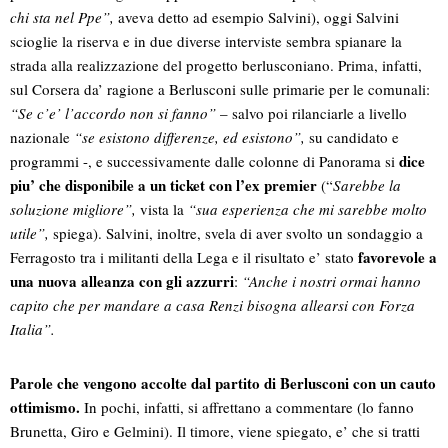
chi sta nel Ppe”,
aveva detto ad esempio Salvini), oggi Salvini
scioglie la riserva e in due diverse interviste sembra spianare la
strada alla realizzazione del progetto berlusconiano. Prima, infatti,
sul Corsera da’ ragione a Berlusconi sulle primarie per le comunali:
“Se c’e’ l’accordo non si fanno”
– salvo poi rilanciarle a livello
nazionale
“se esistono differenze, ed esistono”,
su candidato e
dice
programmi -, e successivamente dalle colonne di Panorama si
piu’ che disponibile a un ticket con l’ex premier
(“
Sarebbe la
soluzione migliore”,
vista la
“sua esperienza che mi sarebbe molto
utile”,
spiega). Salvini, inoltre, svela di aver svolto un sondaggio a
favorevole a
Ferragosto tra i militanti della Lega e il risultato e’ stato
una nuova alleanza con gli azzurri
:
“Anche i nostri ormai hanno
capito che per mandare a casa Renzi bisogna allearsi con Forza
Italia”.
Parole che vengono accolte dal partito di Berlusconi con un cauto
ottimismo.
In pochi, infatti, si affrettano a commentare (lo fanno
Brunetta, Giro e Gelmini). Il timore, viene spiegato, e’ che si tratti