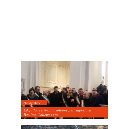
Photogallery
L’Aquila: cerimonia solenne per riapertura
Basilica Collemaggio