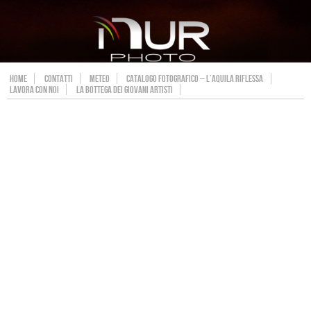
HOME
CONTATTI
METEO
CATALOGO FOTOGRAFICO – L’AQUILA RIFLESSA
LAVORA CON NOI
LA BOTTEGA DEI GIOVANI ARTISTI