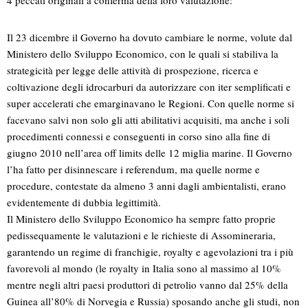
4 peccati originali a conferma della loro valutazione:
Il 23 dicembre il Governo ha dovuto cambiare le norme, volute dal
Ministero dello Sviluppo Economico, con le quali si stabiliva la
strategicità per legge delle attività di prospezione, ricerca e
coltivazione degli idrocarburi da autorizzare con iter semplificati e
super accelerati che emarginavano le Regioni. Con quelle norme si
facevano salvi non solo gli atti abilitativi acquisiti, ma anche i soli
procedimenti connessi e conseguenti in corso sino alla fine di
giugno 2010 nell’area off limits delle 12 miglia marine. Il Governo
l’ha fatto per disinnescare i referendum, ma quelle norme e
procedure, contestate da almeno 3 anni dagli ambientalisti, erano
evidentemente di dubbia legittimità.
Il Ministero dello Sviluppo Economico ha sempre fatto proprie
pedissequamente le valutazioni e le richieste di Assomineraria,
garantendo un regime di franchigie, royalty e agevolazioni tra i più
favorevoli al mondo (le royalty in Italia sono al massimo al 10%
mentre negli altri paesi produttori di petrolio vanno dal 25% della
Guinea all’80% di Norvegia e Russia) sposando anche gli studi, non