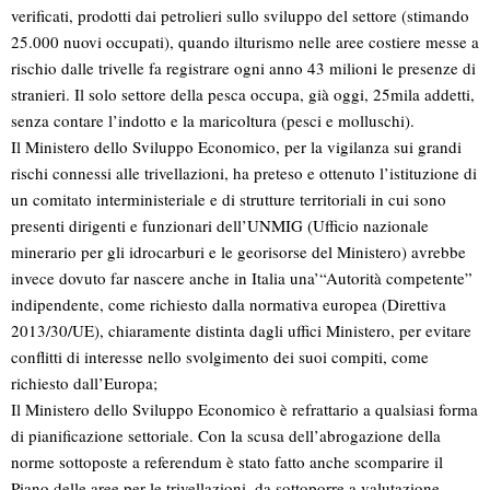
verificati, prodotti dai petrolieri sullo sviluppo del settore (stimando
25.000 nuovi occupati), quando ilturismo nelle aree costiere messe a
rischio dalle trivelle fa registrare ogni anno 43 milioni le presenze di
stranieri. Il solo settore della pesca occupa, già oggi, 25mila addetti,
senza contare l’indotto e la maricoltura (pesci e molluschi).
Il Ministero dello Sviluppo Economico, per la vigilanza sui grandi
rischi connessi alle trivellazioni, ha preteso e ottenuto l’istituzione di
un comitato interministeriale e di strutture territoriali in cui sono
presenti dirigenti e funzionari dell’UNMIG (Ufficio nazionale
minerario per gli idrocarburi e le georisorse del Ministero) avrebbe
invece dovuto far nascere anche in Italia una’“Autorità competente”
indipendente, come richiesto dalla normativa europea (Direttiva
2013/30/UE), chiaramente distinta dagli uffici Ministero, per evitare
conflitti di interesse nello svolgimento dei suoi compiti, come
richiesto dall’Europa;
Il Ministero dello Sviluppo Economico è refrattario a qualsiasi forma
di pianificazione settoriale. Con la scusa dell’abrogazione della
norme sottoposte a referendum è stato fatto anche scomparire il
Piano delle aree per le trivellazioni, da sottoporre a valutazione