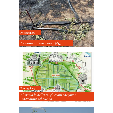
Photogallery
Incendio discarica Bussi (AQ)
Photogallery
Alimenta la bellezza: gli scatti che fanno
innamorare del Fucino