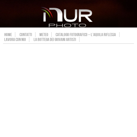
HOME
CONTATTI
METEO
CATALOGO FOTOGRAFICO – L’AQUILA RIFLESSA
LAVORA CON NOI
LA BOTTEGA DEI GIOVANI ARTISTI