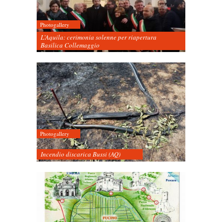
Photogallery
L’Aquila: cerimonia solenne per riapertura
Basilica Collemaggio
Photogallery
Incendio discarica Bussi (AQ)