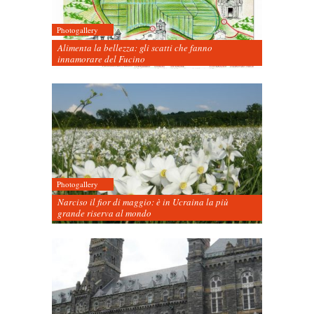
Photogallery
Alimenta la bellezza: gli scatti che fanno
innamorare del Fucino
Photogallery
Narciso il fior di maggio: è in Ucraina la più
grande riserva al mondo