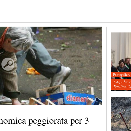
Photogallery
L’Aquila: 
Basilica C
onomica peggiorata per 3