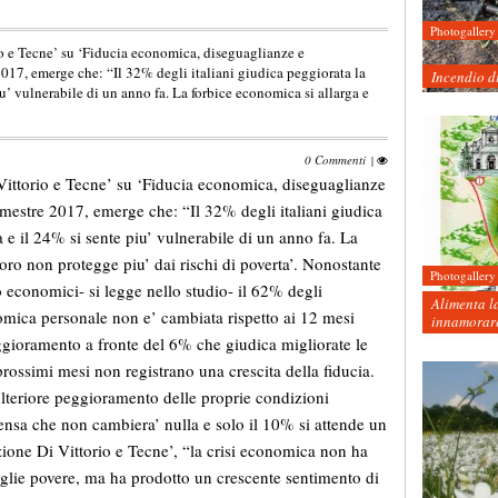
Photogallery
io e Tecne’ su ‘Fiducia economica, diseguaglianze e
 2017, emerge che: “Il 32% degli italiani giudica peggiorata la
Incendio d
u’ vulnerabile di un anno fa. La forbice economica si allarga e
0 Commenti
|
Vittorio e Tecne’ su ‘Fiducia economica, diseguaglianze
rimestre 2017, emerge che: “Il 32% degli italiani giudica
 e il 24% si sente piu’ vulnerabile di un anno fa. La
oro non protegge piu’ dai rischi di poverta’. Nonostante
Photogallery
 economici- si legge nello studio- il 62% degli
Alimenta la
nomica personale non e’ cambiata rispetto ai 12 mesi
innamorare
ggioramento a fronte del 6% che giudica migliorate le
prossimi mesi non registrano una crescita della fiducia.
 ulteriore peggioramento delle proprie condizioni
nsa che non cambiera’ nulla e solo il 10% si attende un
one Di Vittorio e Tecne’, “la crisi economica non ha
miglie povere, ma ha prodotto un crescente sentimento di