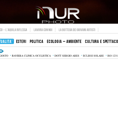
O – L’AQUILA RIFLESSA
LAVORA CON NOI
LA BOTTEGA DEI GIOVANI ARTISTI
TUALITA’
ESTERI
POLITICA
ECOLOGIA – AMBIENTE
CULTURA E SPETTAC
AGOSTO
BAVIERA CLINICA OCULISTICA
DOTT SERGIO ARES
ECLISSI SOLARE
ISO 1231