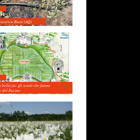
iscarica Bussi (AQ)
 bellezza: gli scatti che fanno
 del Fucino