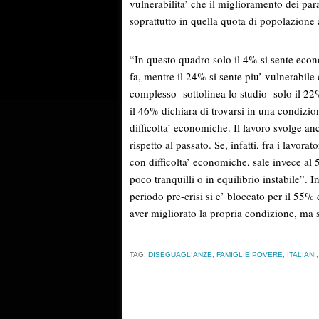
vulnerabilita’ che il miglioramento dei pa
soprattutto in quella quota di popolazione a
“In questo quadro solo il 4% si sente eco
fa, mentre il 24% si sente piu’ vulnerabile
complesso- sottolinea lo studio- solo il 2
il 46% dichiara di trovarsi in una condizion
difficolta’ economiche. Il lavoro svolge a
rispetto al passato. Se, infatti, fra i lavora
con difficolta’ economiche, sale invece al 
poco tranquilli o in equilibrio instabile”. I
periodo pre-crisi si e’ bloccato per il 55% 
aver migliorato la propria condizione, ma s
TAG:
DISEGUAGLIANZE
,
FAMIGLIE POVERE
,
ITALIANI