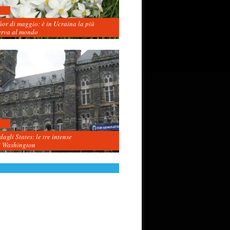
fior di maggio: è in Ucraina la più
erva al mondo
agli States: le tre intense
i Washington