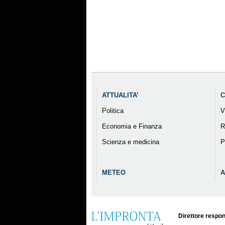
ATTUALITA’
C
Politica
V
Economia e Finanza
R
Scienza e medicina
P
METEO
A
Direttore respon