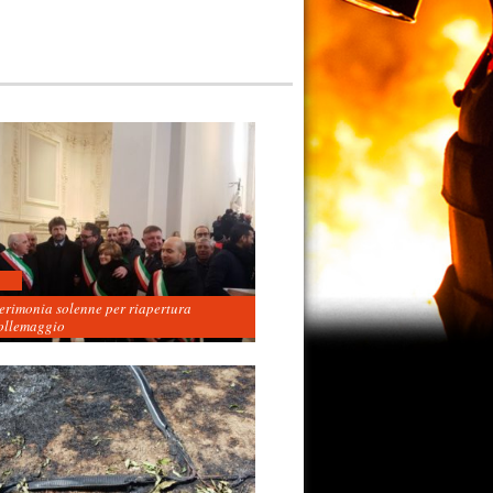
cerimonia solenne per riapertura
ollemaggio