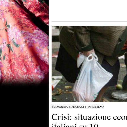
ECONOMIA E FINANZA
>
IN RILIEVO
Crisi: situazione ec
italiani su 10