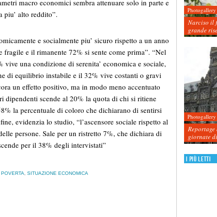
rametri macro economici sembra attenuare solo in parte e
Photogallery
 piu’ alto reddito”.
Narciso il 
grande ris
nomicamente e socialmente piu’ sicuro rispetto a un anno
 e fragile e il rimanente 72% si sente come prima”. “Nel
2% vive una condizione di serenita’ economica e sociale,
e di equilibrio instabile e il 32% vive costanti o gravi
ncora un effetto positivo, ma in modo meno accentuato
tori dipendenti scende al 20% la quota di chi si ritiene
58% la percentuale di coloro che dichiarano di sentirsi
Photogallery
nfine, evidenzia lo studio, “l’ascensore sociale rispetto al
Reportage d
delle persone. Sale per un ristretto 7%, che dichiara di
giornate d
cende per il 38% degli intervistati”
I più letti
,
POVERTA
,
SITUAZIONE ECONOMICA