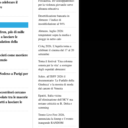
Fossacesia, Di Giuseppantonio:
celebrare il
per la violenza giovanile serve
re
alleanza educativa
Desertificazione bancaria in
Abruzzo: l’indice di
insoddisfazione al 94%
Abruzzo, luglio 2026:
ren, più di mille
temperature sopra la media e
a lasciare le
piogge in netto calo
alation della
CiAq 2026, L’Aquila torna a
celebrare il cinema dal 17 al 20
settembre
sciuti come mestiere
lenzio
Torna il festival ‘Una colonna
sonora per la vita’ a sostegno
degli ospedali abruzzesi
 Sodexo a Parigi per
Schio, all’ISFF 2026 il
documentario ‘Le Farfalle della
Giudecca’ e la mostra di moda
dal carcere di Venezia
ccorritori cercano
Epatiti, Italia vicina
olate tra le macerie
all’eliminazione dell’HCV ma
ti a lasciare le
restano criticità su B, Delta e
screening
Trento Live Fest 2026,
annunciata la lineup e l’evento
inaugurale RANDOM