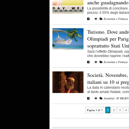
anche guadagnand
La possibilità di conciliare
prezzo: il 55% degli italiani 
Economia e Finanza
Turismo. Dove andr
Olimpiadi per Parigi
soprattutto Stati Uni
Sarà l’effetto Olimpiadi, o
che dovrebbe riaprire i batte
Economia e Finanza
Società. Novembre,
italiani su 10 si pr
La data in calendario recit
al tanto amato Natale, comi
Attualita'
,
IN RILIE
Pagina 1 di 7
1
2
3
4