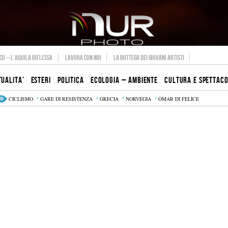
O – L’AQUILA RIFLESSA
LAVORA CON NOI
LA BOTTEGA DEI GIOVANI ARTISTI
TUALITA’
ESTERI
POLITICA
ECOLOGIA – AMBIENTE
CULTURA E SPETTAC
CICLISMO
GARE DI RESISTENZA
GRECIA
NORVEGIA
OMAR DI FELICE