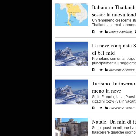
Italiani in Thailand
sesso: la nuova ten
Un fenomeno crescente sta 
Thailandia, ormai sopranno
Scienza e medicina
La neve conquista 8,
di 6,1 mld
Prenotano con un anticipo
principalmente il soggiorno 
Economia e Finanza
Turismo. In inverno i
meno la neve
Se in Francia, Italia, Paes
cittadini (52%) va in vacanz
Economia e Finanza
Natale. Un mln di it
Sono quasi un milione i vac
trascorrere qualche giorno 