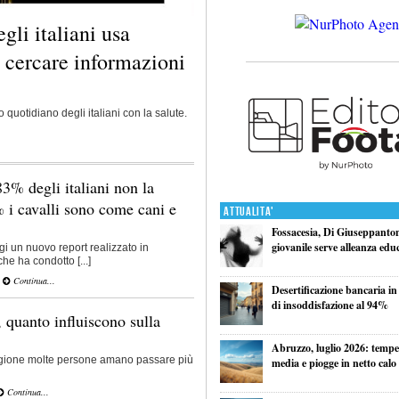
gli italiani usa
er cercare informazioni
o quotidiano degli italiani con la salute.
83% degli italiani non la
 i cavalli sono come cani e
Attualita'
Fossacesia, Di Giuseppantoni
giovanile serve alleanza edu
gi un nuovo report realizzato in
he ha condotto [...]
Continua...
Desertificazione bancaria in
di insoddisfazione al 94%
, quanto influiscono sulla
Abruzzo, luglio 2026: tempe
tagione molte persone amano passare più
media e piogge in netto calo
Continua...