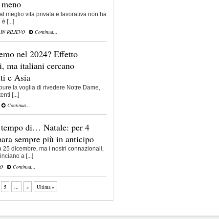
o meno
 al meglio vita privata e lavorativa non ha
è [...]
,
IN RILIEVO
Continua...
emo nel 2024? Effetto
, ma italiani cercano
ti e Asia
ppure la voglia di rivedere Notre Dame,
nti [...]
Continua...
 tempo di… Natale: per 4
epara sempre più in anticipo
a 25 dicembre, ma i nostri connazionali,
nciano a [...]
VO
Continua...
5
...
»
Ultima »