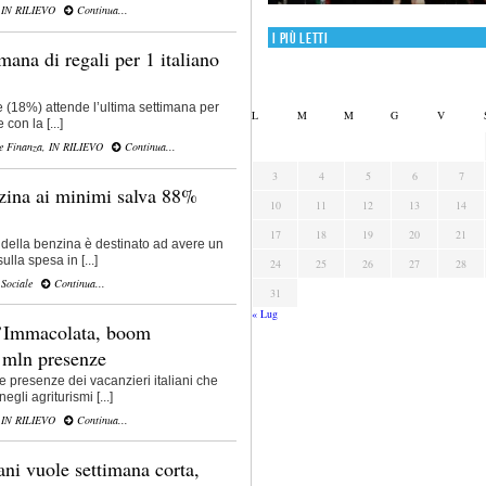
,
IN RILIEVO
Continua...
I più letti
mana di regali per 1 italiano
e (18%) attende l’ultima settimana per
L
M
M
G
V
con la [...]
e Finanza
,
IN RILIEVO
Continua...
3
4
5
6
7
zina ai minimi salva 88%
10
11
12
13
14
17
18
19
20
21
 della benzina è destinato ad avere un
ulla spesa in [...]
24
25
26
27
28
,
Sociale
Continua...
31
« Lug
l’Immacolata, boom
 mln presenze
e presenze dei vacanzieri italiani che
gli agriturismi [...]
,
IN RILIEVO
Continua...
ani vuole settimana corta,