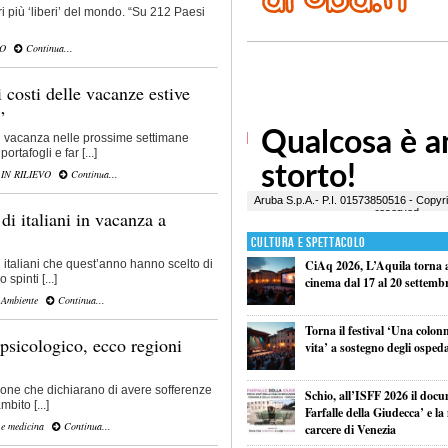
ori più ‘liberi’ del mondo. “Su 212 Paesi
VO
Continua...
 costi delle vacanze estive
”
in vacanza nelle prossime settimane
tafogli e far [...]
,
IN RILIEVO
Continua...
i italiani in vacanza a
Cultura e Spettacolo
i italiani che quest’anno hanno scelto di
CiAq 2026, L’Aquila torna a 
spinti [...]
cinema dal 17 al 20 settemb
 Ambiente
Continua...
Torna il festival ‘Una colon
 psicologico, ecco regioni
vita’ a sostegno degli ospeda
sone che dichiarano di avere sofferenze
Schio, all’ISFF 2026 il doc
bito [...]
Farfalle della Giudecca’ e l
 e medicina
Continua...
carcere di Venezia