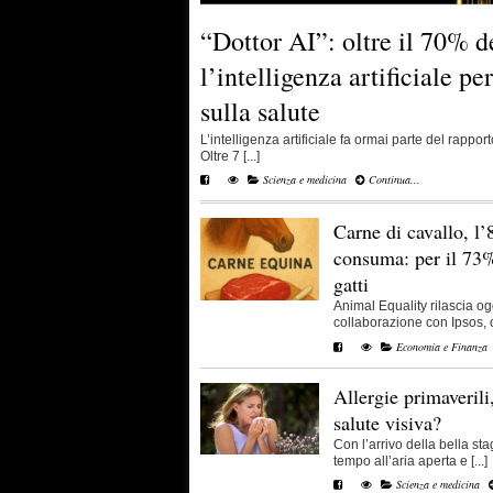
“Dottor AI”: oltre il 70% de
l’intelligenza artificiale p
sulla salute
L’intelligenza artificiale fa ormai parte del rapport
Oltre 7 [...]
Scienza e medicina
Continua...
Carne di cavallo, l’
consuma: per il 73%
gatti
Animal Equality rilascia og
collaborazione con Ipsos, c
Economia e Finanza
Allergie primaverili
salute visiva?
Con l’arrivo della bella s
tempo all’aria aperta e [...]
Scienza e medicina