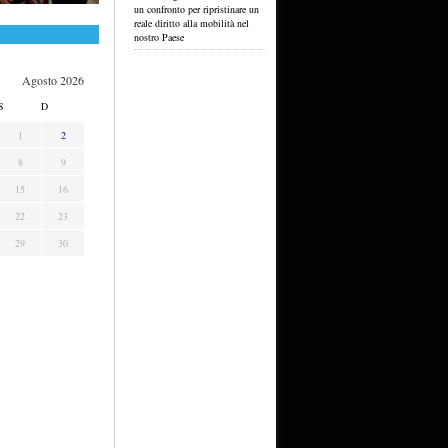
un confronto per ripristinare un
reale diritto alla mobilità nel
nostro Paese
Agosto 2026
S
D
1
2
8
9
15
16
22
23
29
30