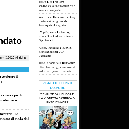
Trento Live Fest 2026,
annunciata la lineup completa e
la serata inaugurale
Sentieri che Uniscono: trekking
e natura a Castiglione di
Tornimparte il 2 agosto
L’Aquila, nasce La Factory,
scuola di recitazione ispirata a
Gigi Proietti
Atessa, inaugurati i lavori di
rigenerazione del CEA
Casanatura
Torna la Sagra della Ranocchia:
Ortucchio festeggia vent’anni di
tradizione, gusto e comunità
celebrare il
re
VIGNETTE DI ENZO
D'AMORE
“RENZI SFIDA L’EUROPA”,
na sonora per la
LA VIGNETTA SATIRICA DI
li abruzzesi
ENZO D’AMORE
umentario ‘Le
a mostra di moda dal