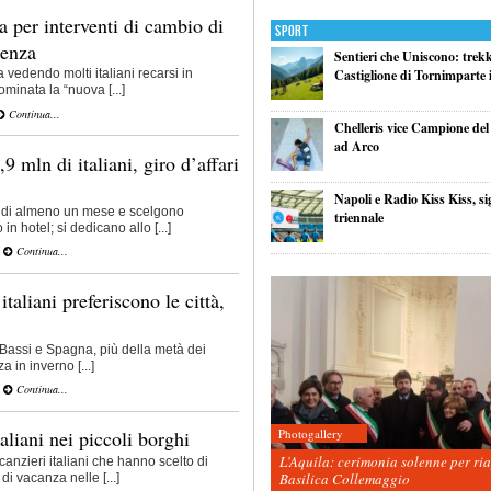
ia per interventi di cambio di
Sport
denza
Sentieri che Uniscono: trek
Castiglione di Tornimparte i
vedendo molti italiani recarsi in
minata la “nuova [...]
Continua...
Chelleris vice Campione d
ad Arco
9 mln di italiani, giro d’affari
Napoli e Radio Kiss Kiss, si
 di almeno un mese e scelgono
triennale
in hotel; si dedicano allo [...]
Continua...
taliani preferiscono le città,
i Bassi e Spagna, più della metà dei
a in inverno [...]
Continua...
Photogallery
aliani nei piccoli borghi
L’Aquila: cerimonia solenne per ri
anzieri italiani che hanno scelto di
Basilica Collemaggio
di vacanza nelle [...]