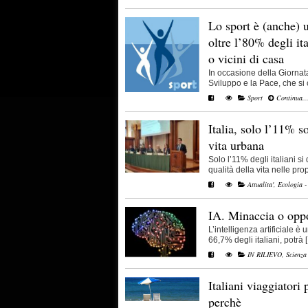
Lo sport è (anche) u
oltre l’80% degli ita
o vicini di casa
In occasione della Giornata
Sviluppo e la Pace, che si c
Sport
Continua..
Italia, solo l’11% so
vita urbana
Solo l’11% degli italiani s
qualità della vita nelle propr
Attualita'
,
Ecologia -
IA. Minaccia o oppo
L’intelligenza artificiale è
66,7% degli italiani, potrà [.
IN RILIEVO
,
Scienza
Italiani viaggiatori
perchè