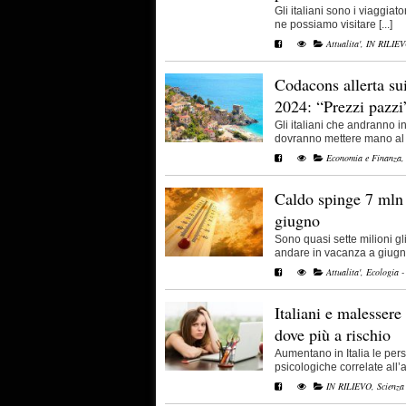
Gli italiani sono i viaggiat
ne possiamo visitare [...]
Attualita'
,
IN RILIE
Codacons allerta sui
2024: “Prezzi pazzi
Gli italiani che andranno 
dovranno mettere mano al por
Economia e Finanza
Caldo spinge 7 mln d
giugno
Sono quasi sette milioni gl
andare in vacanza a giugno 
Attualita'
,
Ecologia -
Italiani e malessere
dove più a rischio
Aumentano in Italia le per
psicologiche correlate all’am
IN RILIEVO
,
Scienza