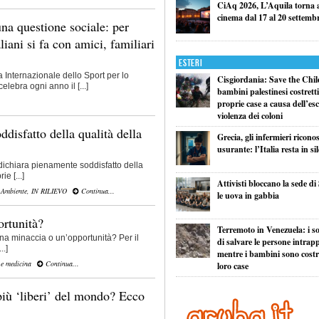
CiAq 2026, L’Aquila torna a 
cinema dal 17 al 20 settemb
na questione sociale: per
liani si fa con amici, familiari
Esteri
 Internazionale dello Sport per lo
Cisgiordania: Save the Child
elebra ogni anno il [...]
bambini palestinesi costretti 
.
proprie case a causa dell’esc
violenza dei coloni
ddisfatto della qualità della
Grecia, gli infermieri ricono
usurante: l’Italia resta in si
i dichiara pienamente soddisfatto della
ie [...]
Attivisti bloccano la sede di
 Ambiente
,
IN RILIEVO
Continua...
le uova in gabbia
rtunità?
Terremoto in Venezuela: i so
 una minaccia o un’opportunità? Per il
di salvare le persone intrapp
..]
mentre i bambini sono costret
 e medicina
Continua...
loro case
 più ‘liberi’ del mondo? Ecco