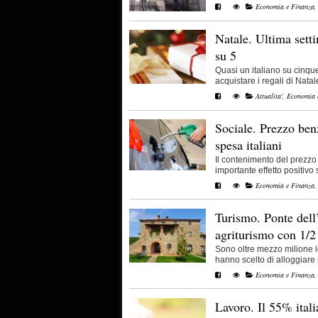
Economia e Finanza
Natale. Ultima setti
su 5
Quasi un italiano su cinqu
acquistare i regali di Natale 
Attualita'
,
Economia 
Sociale. Prezzo ben
spesa italiani
Il contenimento del prezzo
importante effetto positivo s
Economia e Finanza
Turismo. Ponte del
agriturismo con 1/2
Sono oltre mezzo milione l
hanno scelto di alloggiare ne
Economia e Finanza
Lavoro. Il 55% itali