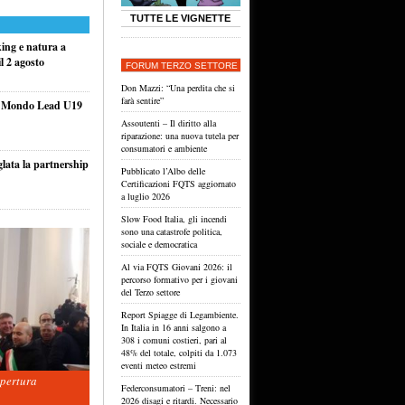
TUTTE LE VIGNETTE
king e natura a
l 2 agosto
FORUM TERZO SETTORE
Don Mazzi: “Una perdita che si
farà sentire”
el Mondo Lead U19
Assoutenti – Il diritto alla
riparazione: una nuova tutela per
consumatori e ambiente
glata la partnership
Pubblicato l’Albo delle
Certificazioni FQTS aggiornato
a luglio 2026
Slow Food Italia, gli incendi
sono una catastrofe politica,
sociale e democratica
Al via FQTS Giovani 2026: il
percorso formativo per i giovani
del Terzo settore
Report Spiagge di Legambiente.
In Italia in 16 anni salgono a
308 i comuni costieri, pari al
48% del totale, colpiti da 1.073
eventi meteo estremi
apertura
Federconsumatori – Treni: nel
2026 disagi e ritardi. Necessario