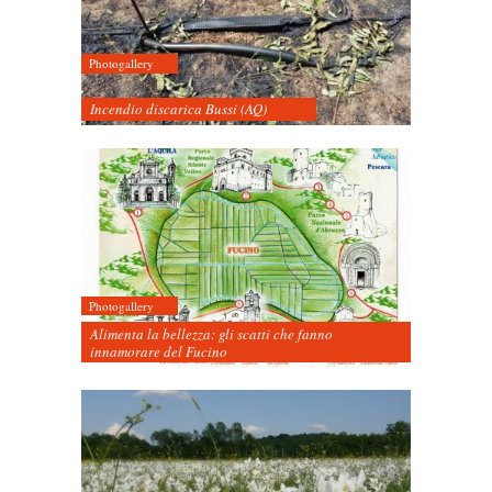
Photogallery
Incendio discarica Bussi (AQ)
Photogallery
Alimenta la bellezza: gli scatti che fanno
innamorare del Fucino