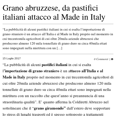
Grano abruzzese, da pastifici
italiani attacco al Made in Italy
“La pubblicità di alcuni pastifici italiani in cui si esalta l’importazione di
grano straniero è un attacco all’Italia e al Made in Italy proprio nel momento in
cui trecentomila agricoltori di cui oltre 20mila aziende abruzzesi che
producono almeno 120 mila tonnellate di grano duro su circa 40mila ettari
sono impegnati nella mietitura con un […]
15 Luglio 2017
0 Commenti
|
pastifici italiani
“La pubblicità di alcuni
in cui si esalta
’importazione di grano straniero
ttacco all’Italia e al
l
è un a
Made in Italy
proprio nel momento in cui trecentomila agricoltori di
cui oltre 20mila aziende abruzzesi che producono almeno 120 mila
tonnellate di grano duro su circa 40mila ettari sono impegnati nella
mietitura con un raccolto che quest’anno si preannuncia di una
straordinaria qualità”. E’ quanto afferma la Coldiretti Abruzzo nel
grano giramondo”
sottolineare che il “
dall’estero deve sopportare
lo stress di lunghi trasporti ed è spesso sottoposto a trattamenti