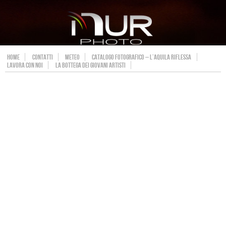
HOME
CONTATTI
METEO
CATALOGO FOTOGRAFICO – L’AQUILA RIFLESSA
LAVORA CON NOI
LA BOTTEGA DEI GIOVANI ARTISTI