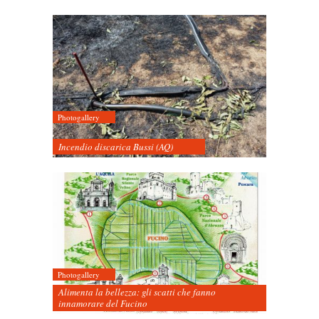
Photogallery
Incendio discarica Bussi (AQ)
Photogallery
Alimenta la bellezza: gli scatti che fanno
innamorare del Fucino