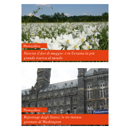
Photogallery
Narciso il fior di maggio: è in Ucraina la più
grande riserva al mondo
Photogallery
Reportage dagli States: le tre intense
giornate di Washington