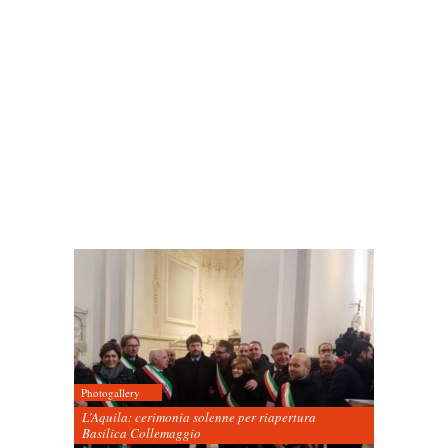
Photogallery
L’Aquila: cerimonia solenne per riapertura
Basilica Collemaggio