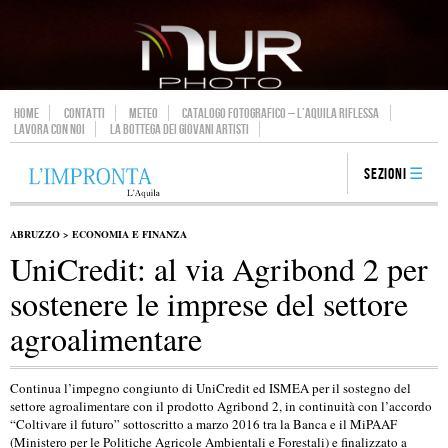
HOME
CONTATTI
METEO
CATALOGO FOTOGRAFICO – L’AQUILA RIFLESSA
LAVORA CON NOI
LA BOTTEGA DEI GIOVANI ARTISTI
Sezioni
ABRUZZO
>
ECONOMIA E FINANZA
UniCredit: al via Agribond 2 per
sostenere le imprese del settore
agroalimentare
Continua l’impegno congiunto di UniCredit ed ISMEA per il sostegno del
settore agroalimentare con il prodotto Agribond 2, in continuità con l’accordo
“Coltivare il futuro” sottoscritto a marzo 2016 tra la Banca e il MiPAAF
(Ministero per le Politiche Agricole Ambientali e Forestali) e finalizzato a