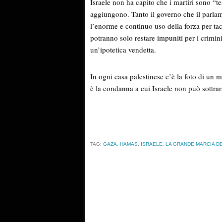
Israele non ha capito che i martiri sono “t
aggiungono. Tanto il governo che il parla
l’enorme e continuo uso della forza per taci
potranno solo restare impuniti per i crimi
un’ipotetica vendetta.
In ogni casa palestinese c’è la foto di un m
è la condanna a cui Israele non può sottrars
TAG:
GAZA
,
HAMAS
,
ISRAELE
,
LA GRANDE MARCIA D