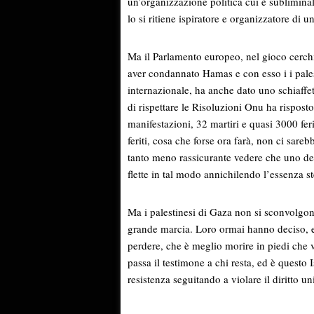
un’organizzazione politica cui è sublimina
lo si ritiene ispiratore e organizzatore di 
Ma il Parlamento europeo, nel gioco cerchi
aver condannato Hamas e con esso i i palesti
internazionale, ha anche dato uno schiaffett
di rispettare le Risoluzioni Onu ha rispos
manifestazioni, 32 martiri e quasi 3000 feri
feriti, cosa che forse ora farà, non ci sare
tanto meno rassicurante vedere che uno deg
flette in tal modo annichilendo l’essenza st
Ma i palestinesi di Gaza non si sconvolgono 
grande marcia. Loro ormai hanno deciso, e
perdere, che è meglio morire in piedi che 
passa il testimone a chi resta, ed è questo 
resistenza seguitando a violare il diritto un