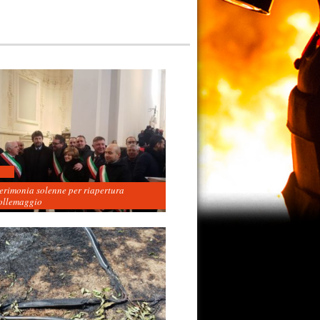
cerimonia solenne per riapertura
ollemaggio