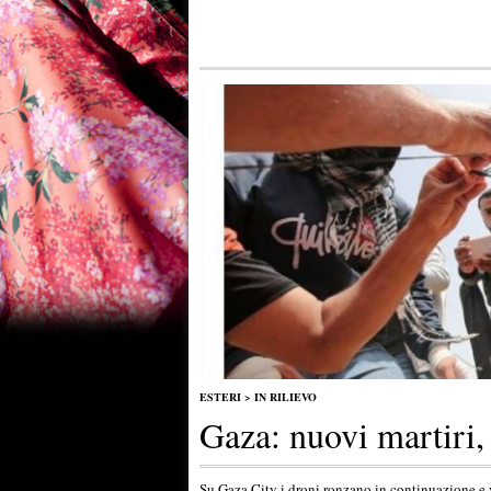
ESTERI
>
IN RILIEVO
Gaza: nuovi martiri,
Su Gaza City i droni ronzano in continuazione e v