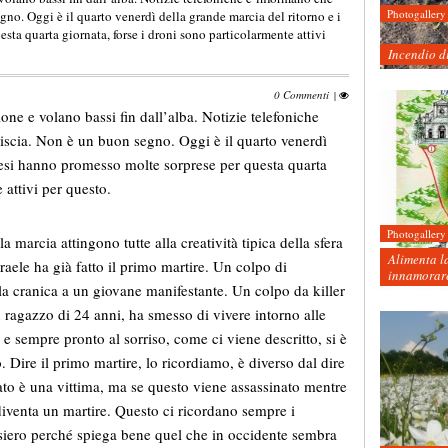
Photogallery
egno. Oggi è il quarto venerdì della grande marcia del ritorno e i
sta quarta giornata, forse i droni sono particolarmente attivi
Incendio d
0 Commenti
|
ne e volano bassi fin dall’alba. Notizie telefoniche
riscia. Non è un buon segno. Oggi è il quarto venerdì
inesi hanno promesso molte sorprese per questa quarta
 attivi per questo.
Photogallery
la marcia attingono tutte alla creatività tipica della sfera
Alimenta la
aele ha già fatto il primo martire. Un colpo di
innamorare
tola cranica a un giovane manifestante. Un colpo da killer
ragazzo di 24 anni, ha smesso di vivere intorno alle
e sempre pronto al sorriso, come ci viene descritto, si è
. Dire il primo martire, lo ricordiamo, è diverso dal dire
to è una vittima, ma se questo viene assassinato mentre
à diventa un martire. Questo ci ricordano sempre i
ensiero perché spiega bene quel che in occidente sembra