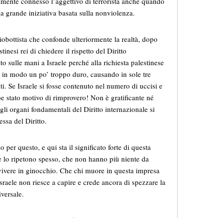
lmente connesso l’aggettivo di terrorista anche quando
una grande iniziativa basata sulla nonviolenza.
obottista che confonde ulteriormente la realtà, dopo
nesi rei di chiedere il rispetto del Diritto
o sulle mani a Israele perché alla richiesta palestinese
to in modo un po’ troppo duro, causando in sole tre
ti. Se Israele si fosse contenuto nel numero di uccisi e
bbe stato motivo di rimprovero! Non è gratificante né
li organi fondamentali del Diritto internazionale si
essa del Diritto.
per questo, e qui sta il significato forte di questa
 lo ripetono spesso, che non hanno più niente da
vivere in ginocchio. Che chi muore in questa impresa
Israele non riesce a capire e crede ancora di spezzare la
iversale.