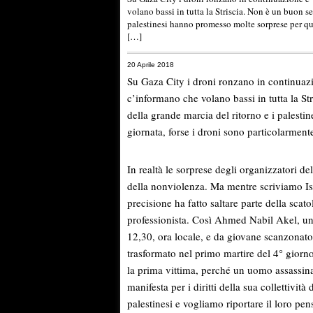
volano bassi in tutta la Striscia. Non è un buon s
palestinesi hanno promesso molte sorprese per que
[…]
20 Aprile 2018
Su Gaza City i droni ronzano in continuazio
c’informano che volano bassi in tutta la St
della grande marcia del ritorno e i palest
giornata, forse i droni sono particolarmente
In realtà le sorprese degli organizzatori del
della nonviolenza. Ma mentre scriviamo Isr
precisione ha fatto saltare parte della sca
professionista. Così Ahmed Nabil Akel, un 
12,30, ora locale, e da giovane scanzonato 
trasformato nel primo martire del 4° giorno
la prima vittima, perché un uomo assassina
manifesta per i diritti della sua collettivit
palestinesi e vogliamo riportare il loro p