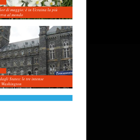
fior di maggio: è in Ucraina la più
erva al mondo
agli States: le tre intense
i Washington