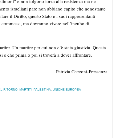
estimoni” e non tolgono forza alla resistenza ma ne
mento israeliani pare non abbiano capito che nonostante
tare il Diritto, questo Stato e i suoi rappresentanti
ni commessi, ma dovranno vivere nell’incubo di
artire. Un martire per cui non c’è stata giustizia. Questa
i e che prima o poi si troverà a dover affrontare.
Patrizia Cecconi-Pressenza
EL RITORNO
,
MARTITI
,
PALESTINA
,
UNIONE EUROPEA