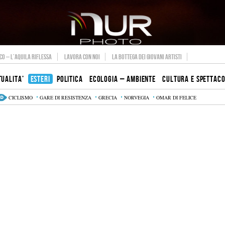
O – L’AQUILA RIFLESSA
LAVORA CON NOI
LA BOTTEGA DEI GIOVANI ARTISTI
TUALITA’
ESTERI
POLITICA
ECOLOGIA – AMBIENTE
CULTURA E SPETTAC
CICLISMO
GARE DI RESISTENZA
GRECIA
NORVEGIA
OMAR DI FELICE