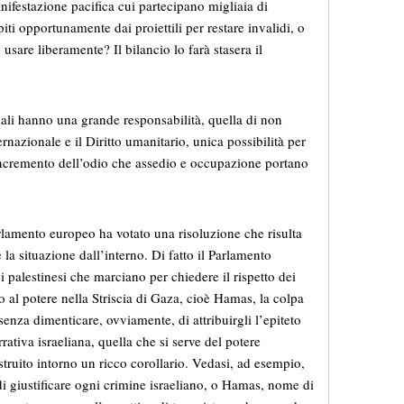
ifestazione pacifica cui partecipano migliaia di
piti opportunamente dai proiettili per restare invalidi, o
 usare liberamente? Il bilancio lo farà stasera il
nali hanno una grande responsabilità, quella di non
ternazionale e il Diritto umanitario, unica possibilità per
l’incremento dell’odio che assedio e occupazione portano
Parlamento europeo ha votato una risoluzione che risulta
 la situazione dall’interno. Di fatto il Parlamento
 palestinesi che marciano per chiedere il rispetto dei
ito al potere nella Striscia di Gaza, cioè Hamas, la colpa
 senza dimenticare, ovviamente, di attribuirgli l’epiteto
rrativa israeliana, quella che si serve del potere
truito intorno un ricco corollario. Vedasi, ad esempio,
di giustificare ogni crimine israeliano, o Hamas, nome di