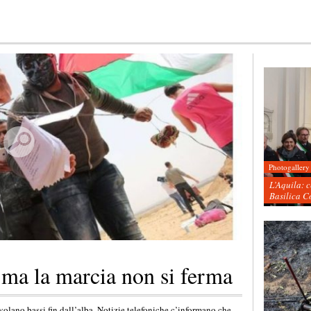
Photogallery
L’Aquila: 
Basilica C
 ma la marcia non si ferma
olano bassi fin dall’alba. Notizie telefoniche c’informano che