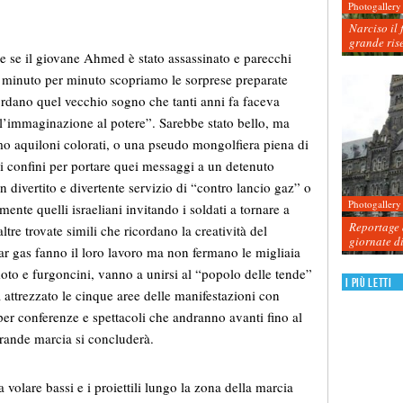
Photogallery
Narciso il 
grande ris
e se il giovane Ahmed è stato assassinato e parecchi
nto, minuto per minuto scopriamo le sorprese preparate
ordano quel vecchio sogno che tanti anni fa faceva
. “l’immaginazione al potere”. Sarebbe stato bello, ma
o aquiloni colorati, o una pseudo mongolfiera piena di
i confini per portare quei messaggi a un detenuto
n divertito e divertente servizio di “contro lancio gaz” o
Photogallery
mente quelli israeliani invitando i soldati a tornare a
Reportage d
ltre trovate simili che ricordano la creatività del
giornate d
tear gas fanno il loro lavoro ma non fermano le migliaia
moto e furgoncini, vanno a unirsi al “popolo delle tende”
I più letti
a attrezzato le cinque aree delle manifestazioni con
i per conferenze e spettacoli che andranno avanti fino al
rande marcia si concluderà.
a volare bassi e i proiettili lungo la zona della marcia