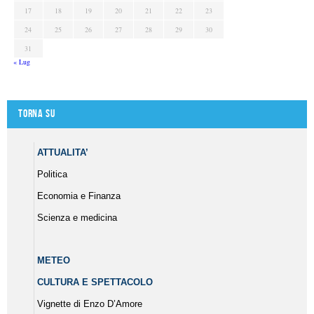
17
18
19
20
21
22
23
24
25
26
27
28
29
30
31
« Lug
Torna su
ATTUALITA’
Politica
Economia e Finanza
Scienza e medicina
METEO
CULTURA E SPETTACOLO
Vignette di Enzo D’Amore