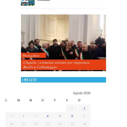
Photogallery
L’Aquila: cerimonia solenne per riapertura
Basilica Collemaggio
I più letti
Agosto 2026
L
M
M
G
V
S
D
1
2
3
4
5
6
7
8
9
10
11
12
13
14
15
16