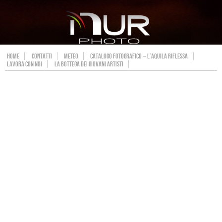
HOME
CONTATTI
METEO
CATALOGO FOTOGRAFICO – L’AQUILA RIFLESSA
LAVORA CON NOI
LA BOTTEGA DEI GIOVANI ARTISTI