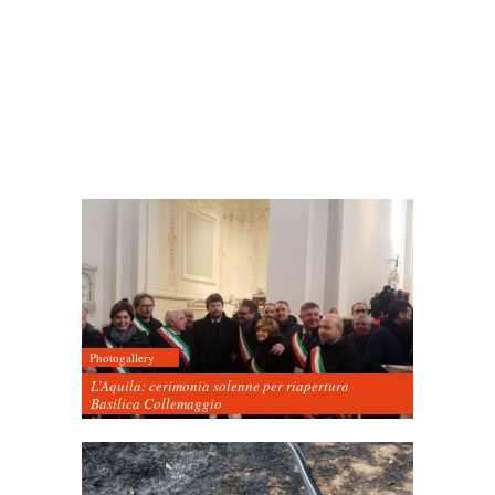
Photogallery
L’Aquila: cerimonia solenne per riapertura
Basilica Collemaggio