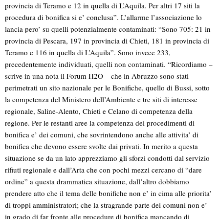
provincia di Teramo e 12 in quella di L’Aquila. Per altri 17 siti la
procedura di bonifica si e’ conclusa”. L’allarme l’associazione lo
lancia pero’ su quelli potenzialmente contaminati: “Sono 705: 21 in
provincia di Pescara, 197 in provincia di Chieti, 181 in provincia di
Teramo e 116 in quella di L’Aquila”. Sono invece 233,
precedentemente individuati, quelli non contaminati. “Ricordiamo –
scrive in una nota il Forum H2O – che in Abruzzo sono stati
perimetrati un sito nazionale per le Bonifiche, quello di Bussi, sotto
la competenza del Ministero dell’Ambiente e tre siti di interesse
regionale, Saline-Alento, Chieti e Celano di competenza della
regione. Per le restanti aree la competenza dei procedimenti di
bonifica e’ dei comuni, che sovrintendono anche alle attivita’ di
bonifica che devono essere svolte dai privati. In merito a questa
situazione se da un lato apprezziamo gli sforzi condotti dal servizio
rifiuti regionale e dall’Arta che con pochi mezzi cercano di “dare
ordine” a questa drammatica situazione, dall’altro dobbiamo
prendere atto che il tema delle bonifiche non e’ in cima alle priorita’
di troppi amministratori; che la stragrande parte dei comuni non e’
in grado di far fronte alle procedure di bonifica mancando di