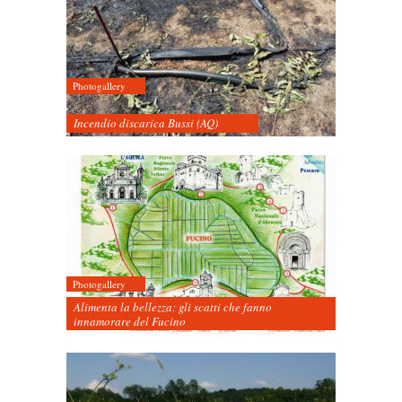
Photogallery
Incendio discarica Bussi (AQ)
Photogallery
Alimenta la bellezza: gli scatti che fanno
innamorare del Fucino