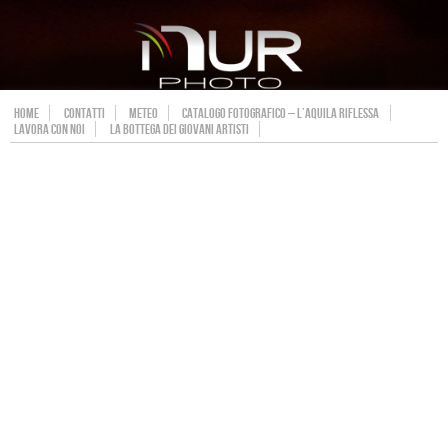
HOME
CONTATTI
METEO
CATALOGO FOTOGRAFICO – L’AQUILA RIFLESSA
LAVORA CON NOI
LA BOTTEGA DEI GIOVANI ARTISTI