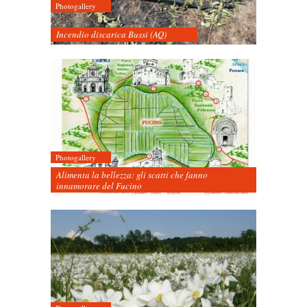
Photogallery
Incendio discarica Bussi (AQ)
Photogallery
Alimenta la bellezza: gli scatti che fanno
innamorare del Fucino