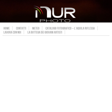
HOME
CONTATTI
METEO
CATALOGO FOTOGRAFICO – L’AQUILA RIFLESSA
LAVORA CON NOI
LA BOTTEGA DEI GIOVANI ARTISTI