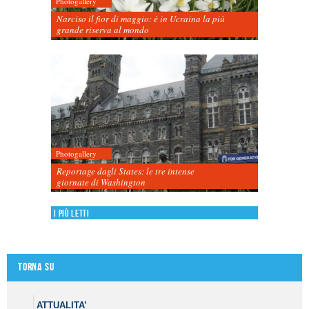
Photogallery
Narciso il fior di maggio: è in Ucraina la più
grande riserva al mondo
Photogallery
Reportage dagli States: le tre intense
giornate di Washington
I più letti
Torna su
ATTUALITA’