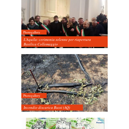
Photogallery
L’Aquila: cerimonia solenne per riapertura
Basilica Collemaggio
Photogallery
Incendio discarica Bussi (AQ)