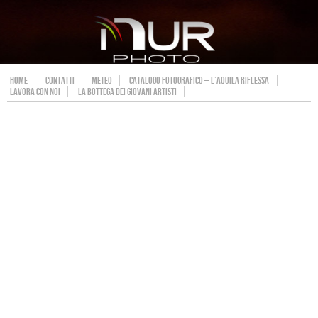
HOME
CONTATTI
METEO
CATALOGO FOTOGRAFICO – L’AQUILA RIFLESSA
LAVORA CON NOI
LA BOTTEGA DEI GIOVANI ARTISTI