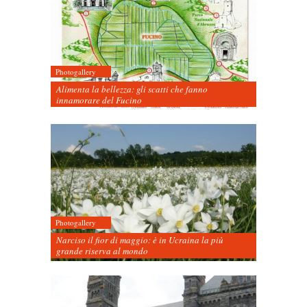
Photogallery
Alimenta la bellezza: gli scatti che fanno
innamorare del Fucino
Photogallery
Narciso il fior di maggio: è in Ucraina la più
grande riserva al mondo