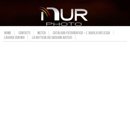
HOME
CONTATTI
METEO
CATALOGO FOTOGRAFICO – L’AQUILA RIFLESSA
LAVORA CON NOI
LA BOTTEGA DEI GIOVANI ARTISTI