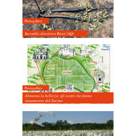
Photogallery
Incendio discarica Bussi (AQ)
Photogallery
Alimenta la bellezza: gli scatti che fanno
innamorare del Fucino