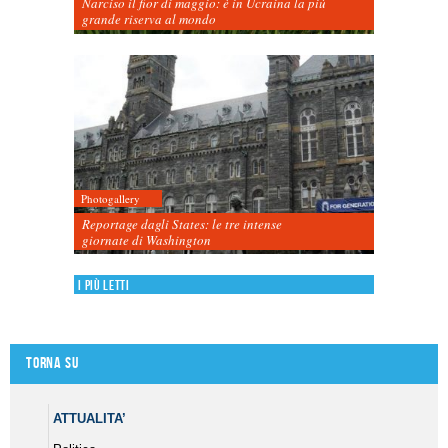
Narciso il fior di maggio: è in Ucraina la più
grande riserva al mondo
Photogallery
Reportage dagli States: le tre intense
giornate di Washington
I più letti
Torna su
ATTUALITA’