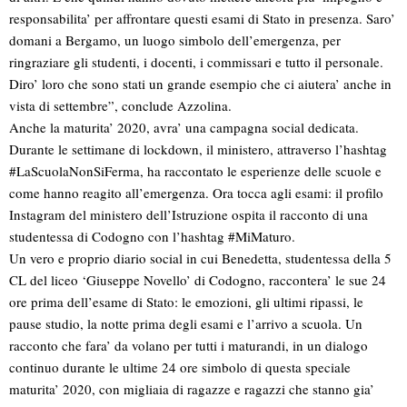
responsabilita’ per affrontare questi esami di Stato in presenza. Saro’
domani a Bergamo, un luogo simbolo dell’emergenza, per
ringraziare gli studenti, i docenti, i commissari e tutto il personale.
Diro’ loro che sono stati un grande esempio che ci aiutera’ anche in
vista di settembre”, conclude Azzolina.
Anche la maturita’ 2020, avra’ una campagna social dedicata.
Durante le settimane di lockdown, il ministero, attraverso l’hashtag
#LaScuolaNonSiFerma, ha raccontato le esperienze delle scuole e
come hanno reagito all’emergenza. Ora tocca agli esami: il profilo
Instagram del ministero dell’Istruzione ospita il racconto di una
studentessa di Codogno con l’hashtag #MiMaturo.
Un vero e proprio diario social in cui Benedetta, studentessa della 5
CL del liceo ‘Giuseppe Novello’ di Codogno, raccontera’ le sue 24
ore prima dell’esame di Stato: le emozioni, gli ultimi ripassi, le
pause studio, la notte prima degli esami e l’arrivo a scuola. Un
racconto che fara’ da volano per tutti i maturandi, in un dialogo
continuo durante le ultime 24 ore simbolo di questa speciale
maturita’ 2020, con migliaia di ragazze e ragazzi che stanno gia’