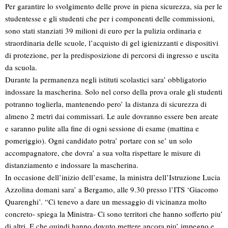
Per garantire lo svolgimento delle prove in piena sicurezza, sia per le
studentesse e gli studenti che per i componenti delle commissioni,
sono stati stanziati 39 milioni di euro per la pulizia ordinaria e
straordinaria delle scuole, l’acquisto di gel igienizzanti e dispositivi
di protezione, per la predisposizione di percorsi di ingresso e uscita
da scuola.
Durante la permanenza negli istituti scolastici sara’ obbligatorio
indossare la mascherina. Solo nel corso della prova orale gli studenti
potranno toglierla, mantenendo pero’ la distanza di sicurezza di
almeno 2 metri dai commissari. Le aule dovranno essere ben areate
e saranno pulite alla fine di ogni sessione di esame (mattina e
pomeriggio). Ogni candidato potra’ portare con se’ un solo
accompagnatore, che dovra’ a sua volta rispettare le misure di
distanziamento e indossare la mascherina.
In occasione dell’inizio dell’esame, la ministra dell’Istruzione Lucia
Azzolina domani sara’ a Bergamo, alle 9.30 presso l’ITS ‘Giacomo
Quarenghi’. “Ci tenevo a dare un messaggio di vicinanza molto
concreto- spiega la Ministra- Ci sono territori che hanno sofferto piu’
di altri. E che quindi hanno dovuto mettere ancora piu’ impegno e