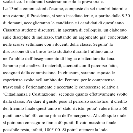
scolastico. I maturandi sosterranno solo la prova orale.
Le 13mila commissioni d’esame, composte da sei membri interni e
uno esterno, il Presidente, si sono insediate ieri e, a partire dalle 8.30
di domani, accoglieranno le candidate e i candidati di quest’anno.
Ciascuno studente discutera’, in apertura di colloquio, un elaborato
sulle discipline di indirizzo, trattando un argomento gia’ concordato
nelle scorse settimane con i docenti della classe. Seguira’ la
discussione di un breve testo studiato durante l’ultimo anno
nell’ambito dell’insegnamento di lingua e letteratura italiana.
Saranno poi analizzati materiali, coerenti con il percorso fatto,
assegnati dalla commissione. In chiusura, saranno esposte le
esperienze svolte nell’ambito dei Percorsi per le competenze
trasversali e l’orientamento e accertate le conoscenze relative a
‘Cittadinanza e Costituzione’, secondo quanto effettivamente svolto
dalla classe. Per dare il giusto peso al percorso scolastico, il credito
del triennio finale quest’anno e’ stato rivisto: potra’ valere fino a 60
punti, anziche’ 40, come prima dell’emergenza. Al colloquio orale
si potranno conseguire fino a 40 punti. Il voto massimo finale
possibile resta, infatti, 100/100. Si potra’ ottenere la lode.