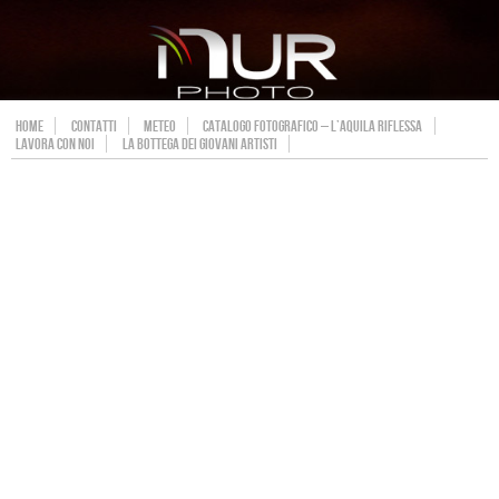
HOME
CONTATTI
METEO
CATALOGO FOTOGRAFICO – L’AQUILA RIFLESSA
LAVORA CON NOI
LA BOTTEGA DEI GIOVANI ARTISTI