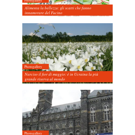
Photogallery
Alimenta la bellezza: gli scatti che fanno
innamorare del Fucino
Photogallery
Narciso il fior di maggio: è in Ucraina la più
grande riserva al mondo
Photogallery