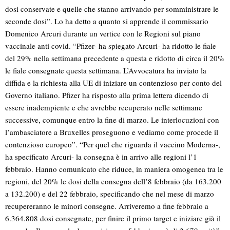
dosi conservate e quelle che stanno arrivando per somministrare le
seconde dosi”. Lo ha detto a quanto si apprende il commissario
Domenico Arcuri durante un vertice con le Regioni sul piano
vaccinale anti covid. “Pfizer- ha spiegato Arcuri- ha ridotto le fiale
del 29% nella settimana precedente a questa e ridotto di circa il 20%
le fiale consegnate questa settimana. L’Avvocatura ha inviato la
diffida e la richiesta alla UE di iniziare un contenzioso per conto del
Governo italiano. Pfizer ha risposto alla prima lettera dicendo di
essere inadempiente e che avrebbe recuperato nelle settimane
successive, comunque entro la fine di marzo. Le interlocuzioni con
l’ambasciatore a Bruxelles proseguono e vediamo come procede il
contenzioso europeo”. “Per quel che riguarda il vaccino Moderna-,
ha specificato Arcuri- la consegna è in arrivo alle regioni l’1
febbraio. Hanno comunicato che riduce, in maniera omogenea tra le
regioni, del 20% le dosi della consegna dell’8 febbraio (da 163.200
a 132.200) e del 22 febbraio, specificando che nel mese di marzo
recupereranno le minori consegne. Arriveremo a fine febbraio a
6.364.808 dosi consegnate, per finire il primo target e iniziare già il