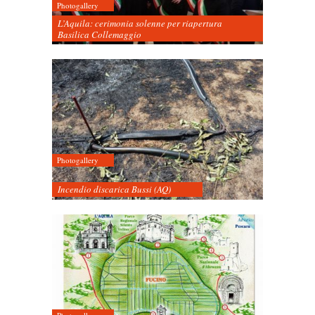
Photogallery
L’Aquila: cerimonia solenne per riapertura
Basilica Collemaggio
Photogallery
Incendio discarica Bussi (AQ)