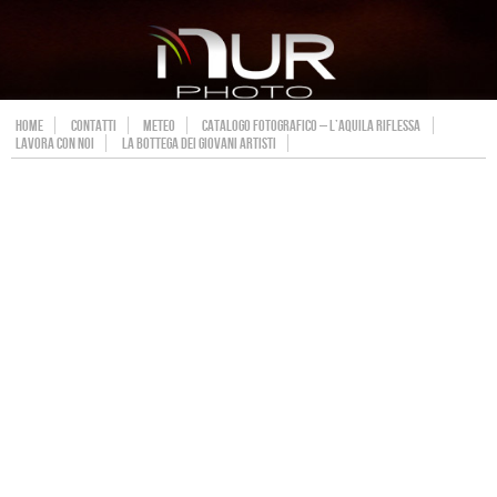
HOME
CONTATTI
METEO
CATALOGO FOTOGRAFICO – L’AQUILA RIFLESSA
LAVORA CON NOI
LA BOTTEGA DEI GIOVANI ARTISTI