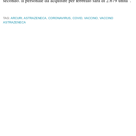
secondo. Il personale da acquisire per febbraio sarà di 2.679 unità”.
TAG:
ARCURI
,
ASTRAZENECA
,
CORONAVIRUS
,
COVID
,
VACCINO
,
VACCINO
ASTRAZENECA