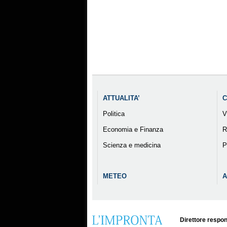
ATTUALITA’
C
Politica
V
Economia e Finanza
R
Scienza e medicina
P
METEO
A
Direttore respon