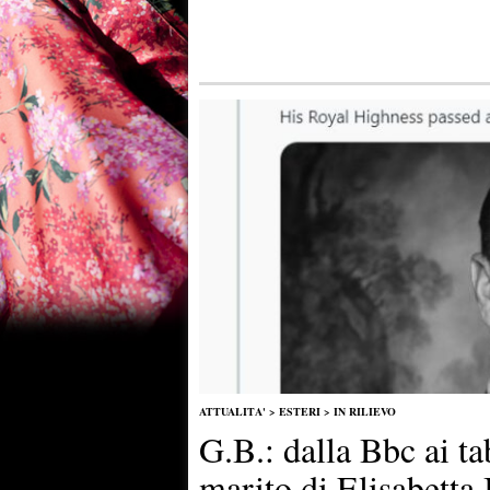
ATTUALITA'
>
ESTERI
>
IN RILIEVO
G.B.: dalla Bbc ai t
marito di Elisabetta 