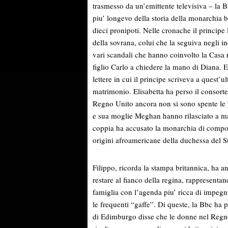
trasmesso da un’emittente televisiva – la B
piu’ longevo della storia della monarchia br
dieci pronipoti. Nelle cronache il
principe
della sovrana, colui che la seguiva negli inc
vari scandali che hanno coinvolto la Casa 
figlio Carlo a chiedere la mano di Diana. E
lettere in cui il
principe
scriveva a quest’ult
matrimonio. Elisabetta ha perso il consort
Regno Unito ancora non si sono spente le p
e sua moglie Meghan hanno rilasciato a ma
coppia ha accusato la monarchia di comporta
origini afroamericane della duchessa del S
Filippo, ricorda la stampa britannica, ha a
restare al fianco della regina, rappresen
famiglia con l’agenda piu’ ricca di impegni
le frequenti “gaffe”. Di queste, la Bbc ha
di Edimburgo disse che le donne nel Regno