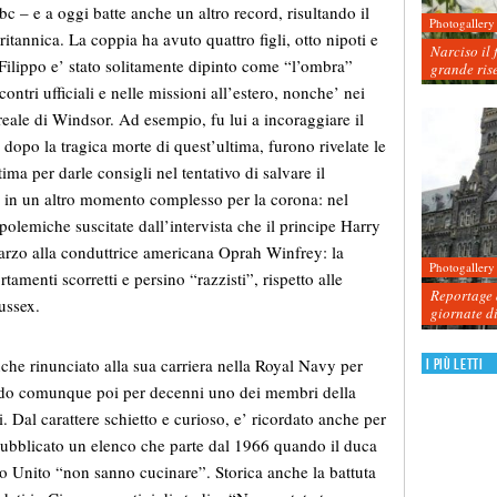
bc – e a oggi batte anche un altro record, risultando il
Photogallery
itannica. La coppia ha avuto quattro figli, otto nipoti e
Narciso il 
Filippo e’ stato solitamente dipinto come “l’ombra”
grande ris
ontri ufficiali e nelle missioni all’estero, nonche’ nei
reale di Windsor. Ad esempio, fu lui a incoraggiare il
 dopo la tragica morte di quest’ultima, furono rivelate le
ima per darle consigli nel tentativo di salvare il
e in un altro momento complesso per la corona: nel
olemiche suscitate dall’intervista che il
principe
Harry
rzo alla conduttrice americana Oprah Winfrey: la
Photogallery
menti scorretti e persino “razzisti”, rispetto alle
Reportage d
ussex.
giornate d
nche rinunciato alla sua carriera nella Royal Navy per
I più letti
tando comunque poi per decenni uno dei membri della
. Dal carattere schietto e curioso, e’ ricordato anche per
 pubblicato un elenco che parte dal 1966 quando il duca
 Unito “non sanno cucinare”. Storica anche la battuta