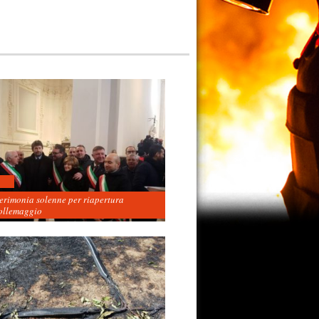
cerimonia solenne per riapertura
ollemaggio