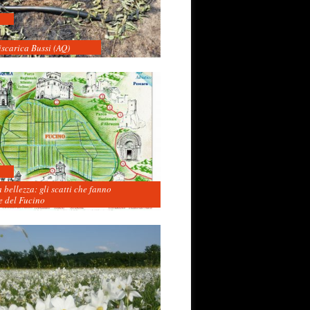
iscarica Bussi (AQ)
 bellezza: gli scatti che fanno
 del Fucino