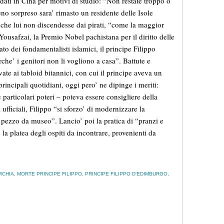
ndati in Cina per motivi di studio: “Non restate troppo o
o sorpreso sara’ rimasto un residente delle Isole
che lui non discendesse dai pirati, “come la maggior
Yousafzai, la Premio Nobel pachistana per il diritto delle
to dei fondamentalisti islamici, il principe Filippo
he’ i genitori non li vogliono a casa”. Battute e
te ai tabloid bitannici, con cui il principe aveva un
rincipali quotidiani, oggi pero’ ne dipinge i meriti:
particolari poteri – poteva essere consigliere della
ficiali, Filippo “si sforzo’ di modernizzare la
ezzo da museo”. Lancio’ poi la pratica di “pranzi e
 la platea degli ospiti da incontrare, provenienti da
RCHIA
,
MORTE PRINCIPE FILIPPO
,
PRINCIPE FILIPPO D'EDIMBURGO
,