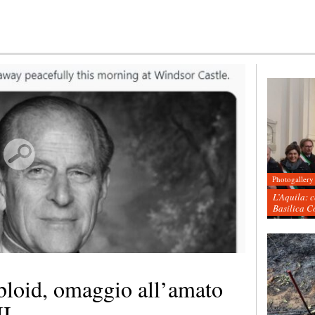
Photogallery
L’Aquila: 
Basilica C
abloid, omaggio all’amato
II