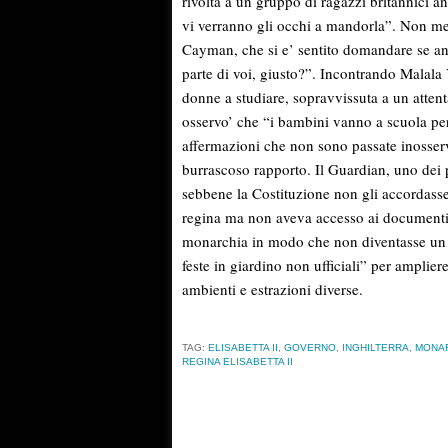
rivolta a un gruppo di ragazzi britannici a
vi verranno gli occhi a mandorla”. Non men
Cayman, che si e’ sentito domandare se an
parte di voi, giusto?”. Incontrando Malala 
donne a studiare, sopravvissuta a un attenta
osservo’ che “i bambini vanno a scuola perc
affermazioni che non sono passate inosserva
burrascoso rapporto. Il Guardian, uno dei p
sebbene la Costituzione non gli accordasse 
regina ma non aveva accesso ai documenti uf
monarchia in modo che non diventasse un p
feste in giardino non ufficiali” per ampliere
ambienti e estrazioni diverse.
TAG:
ELISABETTA II
,
GOVERNO
,
INGHILTERRA
,
MONA
REGINA ELISABETTA II