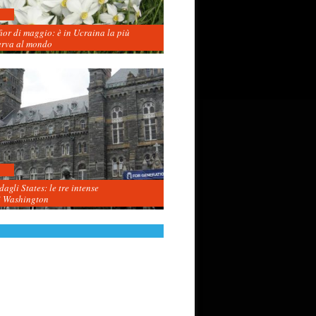
fior di maggio: è in Ucraina la più
erva al mondo
agli States: le tre intense
i Washington