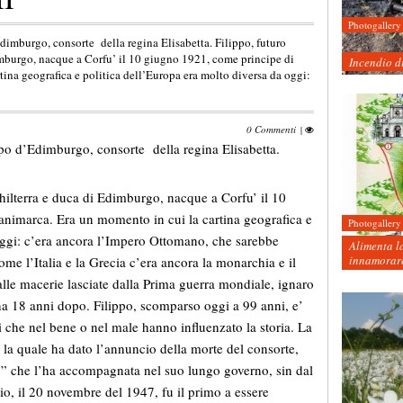
Photogallery
Edimburgo, consorte della regina Elisabetta. Filippo, futuro
dimburgo, nacque a Corfu’ il 10 giugno 1921, come principe di
Incendio d
ina geografica e politica dell’Europa era molto diversa da oggi:
0 Commenti
|
ippo d’Edimburgo, consorte della regina Elisabetta.
nghilterra e duca di Edimburgo, nacque a Corfu’ il 10
animarca. Era un momento in cui la cartina geografica e
Photogallery
oggi: c’era ancora l’Impero Ottomano, che sarebbe
Alimenta la
innamorare
ome l’Italia e la Grecia c’era ancora la monarchia e il
lle macerie lasciate dalla Prima guerra mondiale, ignaro
na 18 anni dopo. Filippo, scomparso oggi a 99 anni, e’
li che nel bene o nel male hanno influenzato la storia. La
on la quale ha dato l’annuncio della morte del consorte,
o” che l’ha accompagnata nel suo lungo governo, sin dal
io, il 20 novembre del 1947, fu il primo a essere