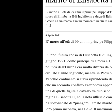
E’ morto all’età di 99 anni il principe Filippo d’
sposo di Elisabetta II di Inghilterra e duca di E
Grecia e Danimarca. Era un momento in cui la cart
[…]
9 Aprile 2021
E’ morto all’età di 99 anni il principe Fil
Filippo, futuro sposo di Elisabetta II di I
giugno 1921, come
principe
di Grecia e D
politica dell’Europa era molto diversa da 
crollato l’anno seguente, mentre in Paesi c
Vecchio continente si stava riprendendo da
che un secondo conflitto l’attendeva appe
una di quelle figure a cavallo tra due seco
regina Elisabetta II, nella nota ufficiale c
ha sottolineato di “piangere l’amato marit
loro primo incontro, nel 1939. Il matrimon