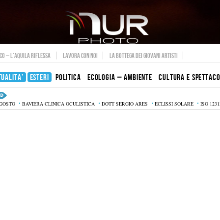
O – L’AQUILA RIFLESSA
LAVORA CON NOI
LA BOTTEGA DEI GIOVANI ARTISTI
TUALITA’
ESTERI
POLITICA
ECOLOGIA – AMBIENTE
CULTURA E SPETTAC
AGOSTO
BAVIERA CLINICA OCULISTICA
DOTT SERGIO ARES
ECLISSI SOLARE
ISO 1231