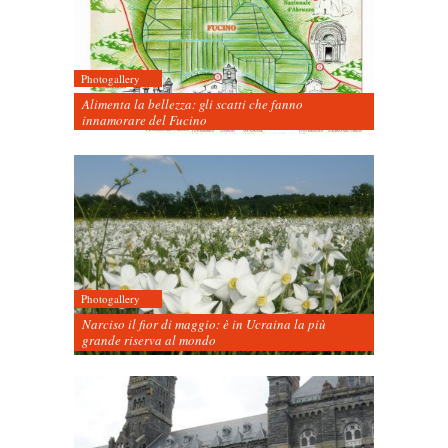
Photogallery
Alimenta la bellezza: gli scatti che fanno
innamorare del Fucino
Photogallery
Narciso il fior di maggio: è in Ucraina la più
grande riserva al mondo