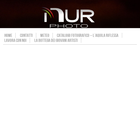
HOME
CONTATTI
METEO
CATALOGO FOTOGRAFICO – L’AQUILA RIFLESSA
LAVORA CON NOI
LA BOTTEGA DEI GIOVANI ARTISTI