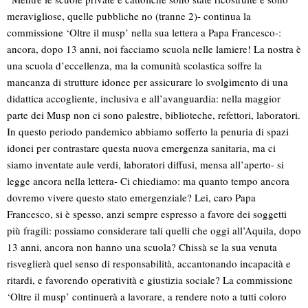
meravigliose, quelle pubbliche no (tranne 2)- continua la
commissione ‘Oltre il musp’ nella sua lettera a Papa Francesco-:
ancora, dopo 13 anni, noi facciamo scuola nelle lamiere! La nostra è
una scuola d’eccellenza, ma la comunità scolastica soffre la
mancanza di strutture idonee per assicurare lo svolgimento di una
didattica accogliente, inclusiva e all’avanguardia: nella maggior
parte dei Musp non ci sono palestre, biblioteche, refettori, laboratori.
In questo periodo pandemico abbiamo sofferto la penuria di spazi
idonei per contrastare questa nuova emergenza sanitaria, ma ci
siamo inventate aule verdi, laboratori diffusi, mensa all’aperto- si
legge ancora nella lettera- Ci chiediamo: ma quanto tempo ancora
dovremo vivere questo stato emergenziale? Lei, caro Papa
Francesco, si è spesso, anzi sempre espresso a favore dei soggetti
più fragili: possiamo considerare tali quelli che oggi all’Aquila, dopo
13 anni, ancora non hanno una scuola? Chissà se la sua venuta
risveglierà quel senso di responsabilità, accantonando incapacità e
ritardi, e favorendo operatività e giustizia sociale? La commissione
‘Oltre il musp’ continuerà a lavorare, a rendere noto a tutti coloro