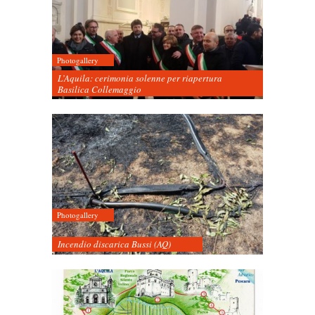
Photogallery
L’Aquila: cerimonia solenne per riapertura
Basilica Collemaggio
Photogallery
Incendio discarica Bussi (AQ)