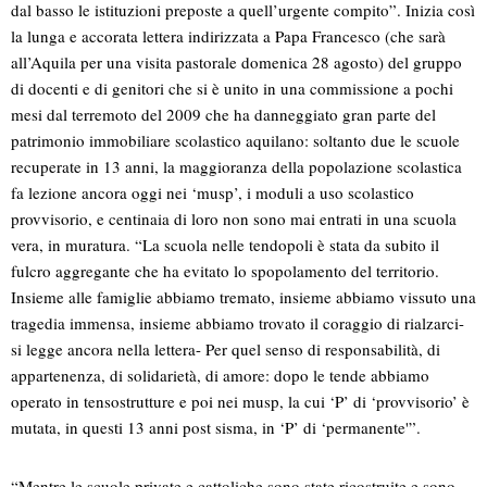
dal basso le istituzioni preposte a quell’urgente compito”. Inizia così
la lunga e accorata lettera indirizzata a Papa Francesco (che sarà
all’Aquila per una visita pastorale domenica 28 agosto) del gruppo
di docenti e di genitori che si è unito in una commissione a pochi
mesi dal terremoto del 2009 che ha danneggiato gran parte del
patrimonio immobiliare scolastico aquilano: soltanto due le scuole
recuperate in 13 anni, la maggioranza della popolazione scolastica
fa lezione ancora oggi nei ‘musp’, i moduli a uso scolastico
provvisorio, e centinaia di loro non sono mai entrati in una scuola
vera, in muratura. “La scuola nelle tendopoli è stata da subito il
fulcro aggregante che ha evitato lo spopolamento del territorio.
Insieme alle famiglie abbiamo tremato, insieme abbiamo vissuto una
tragedia immensa, insieme abbiamo trovato il coraggio di rialzarci-
si legge ancora nella lettera- Per quel senso di responsabilità, di
appartenenza, di solidarietà, di amore: dopo le tende abbiamo
operato in tensostrutture e poi nei musp, la cui ‘P’ di ‘provvisorio’ è
mutata, in questi 13 anni post sisma, in ‘P’ di ‘permanente'”.
“Mentre le scuole private e cattoliche sono state ricostruite e sono