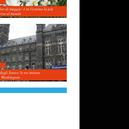
fior di maggio: è in Ucraina la più
erva al mondo
agli States: le tre intense
i Washington