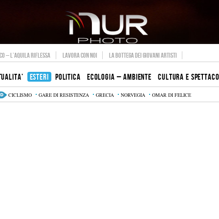
O – L’AQUILA RIFLESSA
LAVORA CON NOI
LA BOTTEGA DEI GIOVANI ARTISTI
TUALITA’
ESTERI
POLITICA
ECOLOGIA – AMBIENTE
CULTURA E SPETTAC
CICLISMO
GARE DI RESISTENZA
GRECIA
NORVEGIA
OMAR DI FELICE