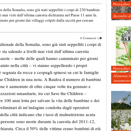
Photogallery
e della Somalia, sono già stati seppelliti i corpi di 230 bambini
i mai visti dall’ultima carestia dichiarata nel Paese 11 anni fa.
Incendio d
to per giorni dai villaggi colpiti dalla siccità per cercare
0 Commenti
|
dionale della Somalia, sono già stati seppelliti i corpi di
ta salendo a livelli mai visti dall’ultima carestia
esauste – molte delle quali hanno camminato per giorni
e aiuto nella città – vi stanno seppellendo i propri
Photogallery
segnata da rocce e cespugli spinosi su cui le famiglie
Alimenta la
he Children in una nota. A Baidoa il numero di bambini
innamorare
ione è aumentato di oltre cinque volte tra gennaio e
izzazioni umanitarie, tra cui Save the Children –
e 100 anni lotta per salvare la vita delle bambine e dei
preliminari di un’indagine condotta dagli operatori
ella città indicano che i tassi di malnutrizione acuta
 persone sono morte durante la carestia del 2011-12,
hiarata. Circa il 50% delle vittime erano bambini di età