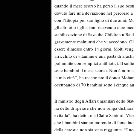
quando il mese scorso ha perso il suo best
dovuto fare una deviazione nel percorso a 
con l’Etiopia poi suo figlio di due anni,
gli altri otto figli stiano ricevendo cure me
stabilizzazione di Save the Children a Bai
gravemente malnutriti che vi accedono. Ol
essere dimesso entro 14 giorni. Molti vengon
arricchito di vitamine e una pasta di arachi
polmonite con semplici antibiotici. Il soll
sette bambini il mese scorso. Non è norma
la mia città”, ha raccontato il dottor Moh
occupando di 70 bambini sotto i cinque an
Il ministro degli Affari umanitari dello St
ha detto di sperare che non venga dichiara
evitarla”, ha detto, ma Claire Sanford, Vic
che i bambini stanno morendo di fame indip
della carestia non sia stata raggiunta. “I no