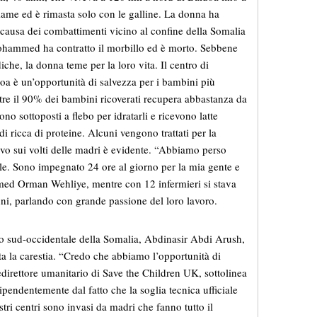
iame ed è rimasta solo con le galline. La donna ha
causa dei combattimenti vicino al confine della Somalia
 Mohammed ha contratto il morbillo ed è morto. Sebbene
diche, la donna teme per la loro vita. Il centro di
doa è un’opportunità di salvezza per i bambini più
tre il 90% dei bambini ricoverati recupera abbastanza da
o sottoposti a flebo per idratarli e ricevono latte
di ricca di proteine. Alcuni vengono trattati per la
ievo sui volti delle madri è evidente. “Abbiamo perso
le. Sono impegnato 24 ore al giorno per la mia gente e
amed Orman Wehliye, mentre con 12 infermieri si stava
ni, parlando con grande passione del loro lavoro.
ato sud-occidentale della Somalia, Abdinasir Abdi Arush,
ta la carestia. “Credo che abbiamo l’opportunità di
edirettore umanitario di Save the Children UK, sottolinea
endentemente dal fatto che la soglia tecnica ufficiale
stri centri sono invasi da madri che fanno tutto il