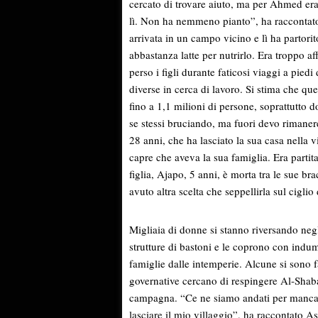
cercato di trovare aiuto, ma per Ahmed era t
lì. Non ha nemmeno pianto”, ha raccontato
arrivata in un campo vicino e lì ha partori
abbastanza latte per nutrirlo. Era troppo a
perso i figli durante faticosi viaggi a piedi
diverse in cerca di lavoro. Si stima che que
fino a 1,1 milioni di persone, soprattutto
se stessi bruciando, ma fuori devo rimanere 
28 anni, che ha lasciato la sua casa nella 
capre che aveva la sua famiglia. Era partit
figlia, Ajapo, 5 anni, è morta tra le sue b
avuto altra scelta che seppellirla sul ciglio
Migliaia di donne si stanno riversando ne
strutture di bastoni e le coprono con indume
famiglie dalle intemperie. Alcune si sono f
governative cercano di respingere Al-Shab
campagna. “Ce ne siamo andati per mancanz
lasciare il mio villaggio”, ha raccontato A