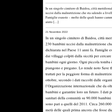
In un singolo cimitero di Baidoa, città meridional
uccisi dalla malnutrizione che sta salendo a livell
Famiglie esauste – molte delle quali hanno cammina
aiuto […]
21 Novembre 2022
In un singolo cimitero di Baidoa, città meri
230 bambini uccisi dalla malnutrizione che s
dichiarata nel Paese 11 anni fa. Famiglie 
dai villaggi colpiti dalla siccità per cercar
bambini ogni giorno. Ogni piccola tomba è 
piangono e pregano. Lo rende noto Save t
trattati per la peggiore forma di malnutriz
ottobre, secondo i dati raccolti dalle organ
l’Organizzazione internazionale che da oltr
bambini e garantire loro un futuro. I dati 
sanitari della comunità su 90.000 bambini d
sono pari a quelli del 2011. Circa 260.000
metà delle quali prima ancora che fosse dic