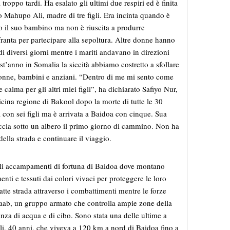
roppo tardi. Ha esalato gli ultimi due respiri ed è finita
 Mahupo Ali, madre di tre figli. Era incinta quando è
to il suo bambino ma non è riuscita a produrre
ffranta per partecipare alla sepoltura. Altre donne hanno
 di diversi giorni mentre i mariti andavano in direzioni
st’anno in Somalia la siccità abbiamo costretto a sfollare
 donne, bambini e anziani. “Dentro di me mi sento come
calma per gli altri miei figli”, ha dichiarato Safiyo Nur,
vicina regione di Bakool dopo la morte di tutte le 30
a con sei figli ma è arrivata a Baidoa con cinque. Sua
raccia sotto un albero il primo giorno di cammino. Non ha
 della strada e continuare il viaggio.
gli accampamenti di fortuna di Baidoa dove montano
nti e tessuti dai colori vivaci per proteggere le loro
atte strada attraverso i combattimenti mentre le forze
aab, un gruppo armato che controlla ampie zone della
a di acqua e di cibo. Sono stata una delle ultime a
sli, 40 anni, che viveva a 120 km a nord di Baidoa fino a