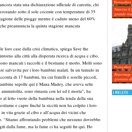
Photogallery
ncora stata una dichiarazione ufficiale di carestia, chi
Narciso il 
 lavorando sotto il sole cocente con temperature di 35
grande ris
stagione delle piogge mentre è caduto meno del 60%
e che preannuncia la quinta stagione mancata
le loro case dalla crisi climatica, spiega Save the
torno alla città alla disperata ricerca di acqua e cibo,
sono mancati i raccolti e il bestiame è morto. Molti sono
Photogallery
cure salvavita per i loro bambini malati. In un tumulo in
Reportage d
acconta di 17 bambini, tra cui fratelli e sorelle piccoli,
giornate d
e bambine sepolte qui è Mana Madey, che aveva sette
è ammutolita, sono rimasta con lei ed è morta”, ha
I più letti
o al letto vuoto della bambina nella tenda della sua
stiame e capre finché la siccità non ha colpito i loro
i in vita grazie al cibo e all’acqua dei vicini che
o. “Stiamo affrontando problemi che nessuno dovrebbe
iti dalla fame, ma la fame ci ha seguiti fin qui. Ho