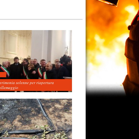
cerimonia solenne per riapertura
ollemaggio