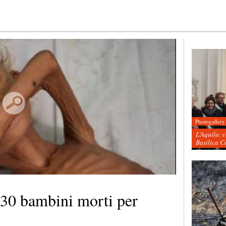
Photogallery
L’Aquila: 
Basilica C
30 bambini morti per