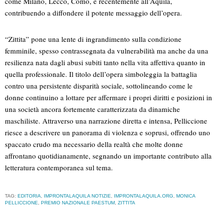
come Milano, Lecco, Como, e recentemente all’Aquila,
contribuendo a diffondere il potente messaggio dell’opera.
“Zittita” pone una lente di ingrandimento sulla condizione
femminile, spesso contrassegnata da vulnerabilità ma anche da una
resilienza nata dagli abusi subiti tanto nella vita affettiva quanto in
quella professionale. Il titolo dell’opera simboleggia la battaglia
contro una persistente disparità sociale, sottolineando come le
donne continuino a lottare per affermare i propri diritti e posizioni in
una società ancora fortemente caratterizzata da dinamiche
maschiliste. Attraverso una narrazione diretta e intensa, Pelliccione
riesce a descrivere un panorama di violenza e soprusi, offrendo uno
spaccato crudo ma necessario della realtà che molte donne
affrontano quotidianamente, segnando un importante contributo alla
letteratura contemporanea sul tema.
TAG:
EDITORIA
,
IMPRONTALAQUILA NOTIZIE
,
IMPRONTALAQUILA.ORG
,
MONICA
PELLICCIONE
,
PREMIO NAZIONALE PAESTUM
,
ZITTITA