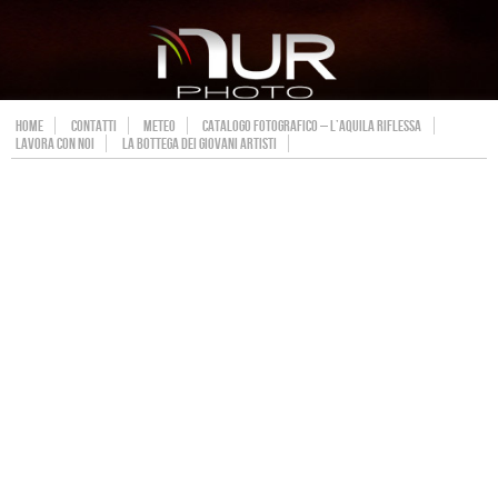
HOME
CONTATTI
METEO
CATALOGO FOTOGRAFICO – L’AQUILA RIFLESSA
LAVORA CON NOI
LA BOTTEGA DEI GIOVANI ARTISTI