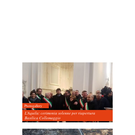
Photogallery
L’Aquila: cerimonia solenne per riapertura
Basilica Collemaggio