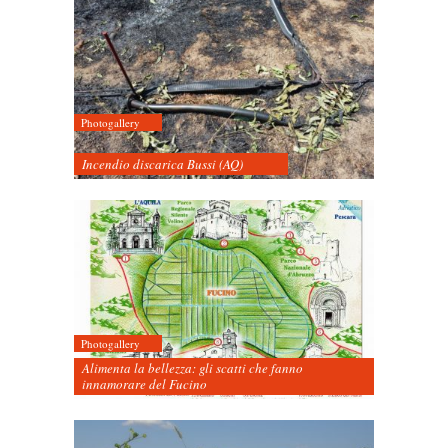
Photogallery
Incendio discarica Bussi (AQ)
Photogallery
Alimenta la bellezza: gli scatti che fanno
innamorare del Fucino