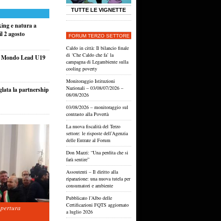
TUTTE LE VIGNETTE
king e natura a
l 2 agosto
FORUM TERZO SETTORE
Caldo in città: Il bilancio finale
di ‘Che Caldo che fa’ la
el Mondo Lead U19
campagna di Legambiente sulla
cooling poverty
Monitoraggio Istituzioni
Nazionali – 03/08/07/2026 –
glata la partnership
08/08/2026
03/08/2026 – monitoraggio sul
contrasto alla Povertà
La nuova fiscalità del Terzo
settore: le risposte dell’Agenzia
delle Entrate al Forum
Don Mazzi: “Una perdita che si
farà sentire”
Assoutenti – Il diritto alla
riparazione: una nuova tutela per
consumatori e ambiente
Pubblicato l’Albo delle
Certificazioni FQTS aggiornato
apertura
a luglio 2026