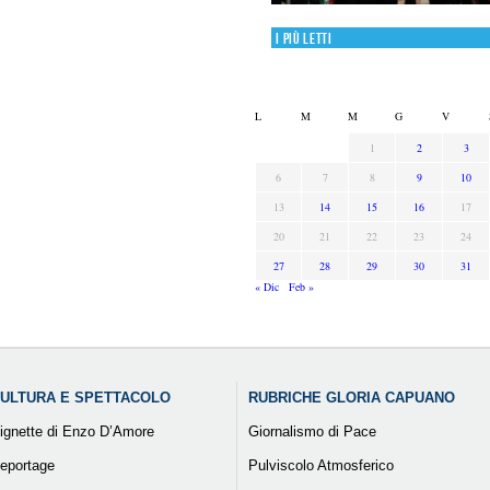
I più letti
L
M
M
G
V
1
2
3
6
7
8
9
10
13
14
15
16
17
20
21
22
23
24
27
28
29
30
31
« Dic
Feb »
ULTURA E SPETTACOLO
RUBRICHE GLORIA CAPUANO
ignette di Enzo D’Amore
Giornalismo di Pace
eportage
Pulviscolo Atmosferico