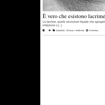
È vero che esistono lacrime
Le lacrime, quelle secrezioni liquide che sgorga
irritazione o [...]
Attualita'
,
Scienza e medicina
Continua...