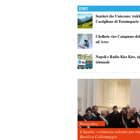
Sport
Sentieri che Uniscono: trek
Castiglione di Tornimparte i
Chelleris vice Campione d
ad Arco
Napoli e Radio Kiss Kiss, si
triennale
Photogallery
L’Aquila: cerimonia solenne per ri
Basilica Collemaggio