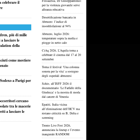
Fossacesia, Di Giuseppantonio:
 celebrare il
per la violenza giovanile serve
re
alleanza educativa
Desertificazione bancaria in
Abruzzo: l’indice di
insoddisfazione al 94%
Abruzzo, luglio 2026:
ren, più di mille
temperature sopra la media e
a lasciare le
piogge in netto calo
alation della
CiAq 2026, L’Aquila torna a
celebrare il cinema dal 17 al 20
settembre
sciuti come mestiere
lenzio
Torna il festival ‘Una colonna
sonora per la vita’ a sostegno
degli ospedali abruzzesi
i Sodexo a Parigi per
Schio, all’ISFF 2026 il
documentario ‘Le Farfalle della
Giudecca’ e la mostra di moda
dal carcere di Venezia
ccorritori cercano
Epatiti, Italia vicina
olate tra le macerie
all’eliminazione dell’HCV ma
ti a lasciare le
restano criticità su B, Delta e
screening
Trento Live Fest 2026,
annunciata la lineup e l’evento
inaugurale RANDOM