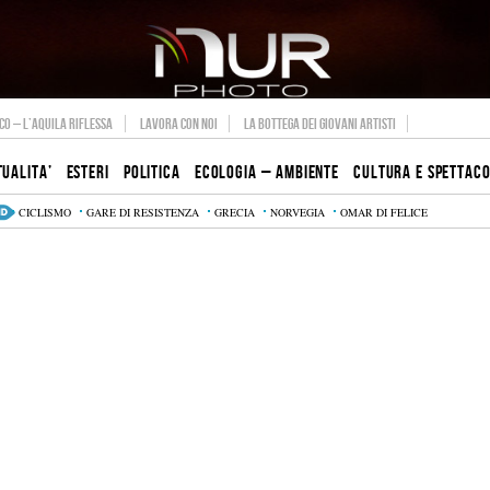
O – L’AQUILA RIFLESSA
LAVORA CON NOI
LA BOTTEGA DEI GIOVANI ARTISTI
TUALITA’
ESTERI
POLITICA
ECOLOGIA – AMBIENTE
CULTURA E SPETTAC
CICLISMO
GARE DI RESISTENZA
GRECIA
NORVEGIA
OMAR DI FELICE