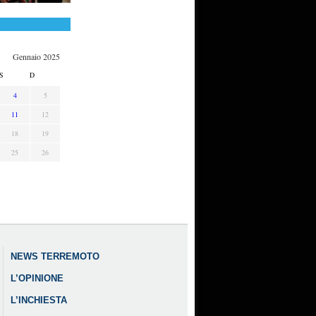
Gennaio 2025
S
D
4
5
11
12
18
19
25
26
NEWS TERREMOTO
L’OPINIONE
L’INCHIESTA