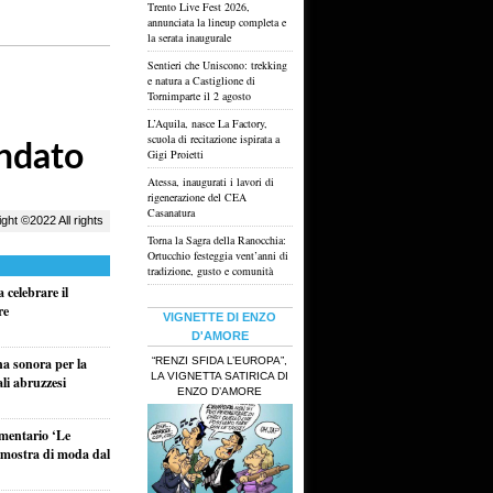
Trento Live Fest 2026,
annunciata la lineup completa e
la serata inaugurale
Sentieri che Uniscono: trekking
e natura a Castiglione di
Tornimparte il 2 agosto
L’Aquila, nasce La Factory,
scuola di recitazione ispirata a
Gigi Proietti
Atessa, inaugurati i lavori di
rigenerazione del CEA
Casanatura
Torna la Sagra della Ranocchia:
Ortucchio festeggia vent’anni di
tradizione, gusto e comunità
 celebrare il
re
VIGNETTE DI ENZO
D'AMORE
“RENZI SFIDA L’EUROPA”,
na sonora per la
LA VIGNETTA SATIRICA DI
ali abruzzesi
ENZO D’AMORE
umentario ‘Le
a mostra di moda dal