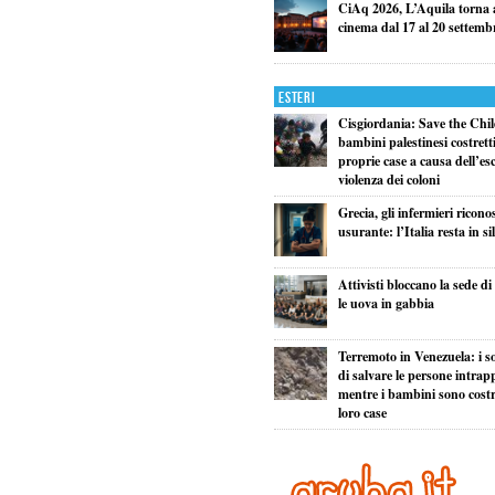
CiAq 2026, L’Aquila torna a
cinema dal 17 al 20 settemb
Esteri
Cisgiordania: Save the Child
bambini palestinesi costretti 
proprie case a causa dell’esc
violenza dei coloni
Grecia, gli infermieri ricono
usurante: l’Italia resta in si
Attivisti bloccano la sede d
le uova in gabbia
Terremoto in Venezuela: i so
di salvare le persone intrapp
mentre i bambini sono costret
loro case