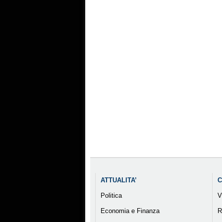
ATTUALITA’
C
Politica
V
Economia e Finanza
R