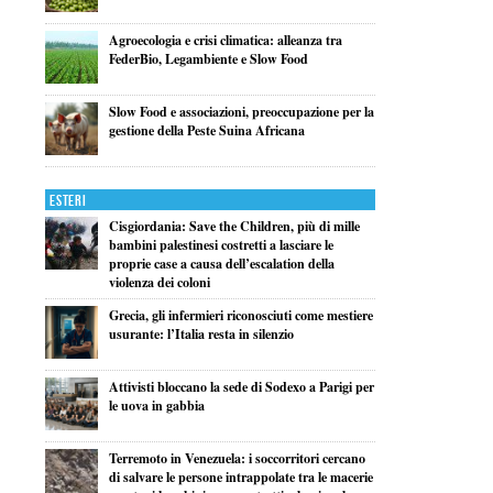
Agroecologia e crisi climatica: alleanza tra
FederBio, Legambiente e Slow Food
Slow Food e associazioni, preoccupazione per la
gestione della Peste Suina Africana
Esteri
Cisgiordania: Save the Children, più di mille
bambini palestinesi costretti a lasciare le
proprie case a causa dell’escalation della
violenza dei coloni
Grecia, gli infermieri riconosciuti come mestiere
usurante: l’Italia resta in silenzio
Attivisti bloccano la sede di Sodexo a Parigi per
le uova in gabbia
Terremoto in Venezuela: i soccorritori cercano
di salvare le persone intrappolate tra le macerie