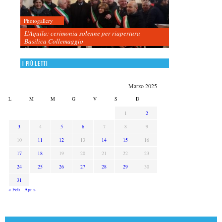
Photogallery
L’Aquila: cerimonia solenne per riapertura
Basilica Collemaggio
I più letti
Marzo 2025
L
M
M
G
V
S
D
1
2
3
4
5
6
7
8
9
10
11
12
13
14
15
16
17
18
19
20
21
22
23
24
25
26
27
28
29
30
31
« Feb
Apr »