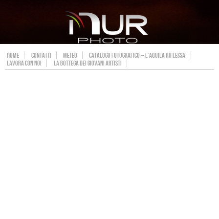
HOME
CONTATTI
METEO
CATALOGO FOTOGRAFICO – L’AQUILA RIFLESSA
LAVORA CON NOI
LA BOTTEGA DEI GIOVANI ARTISTI