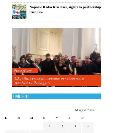
Napoli e Radio Kiss Kiss, siglata la partnership
triennale
Photogallery
L’Aquila: cerimonia solenne per riapertura
Basilica Collemaggio
I più letti
Maggio 2025
L
M
M
G
V
S
D
1
2
3
4