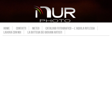
HOME
CONTATTI
METEO
CATALOGO FOTOGRAFICO – L’AQUILA RIFLESSA
LAVORA CON NOI
LA BOTTEGA DEI GIOVANI ARTISTI