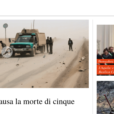
Photogallery
L’Aquila: 
Basilica C
ausa la morte di cinque