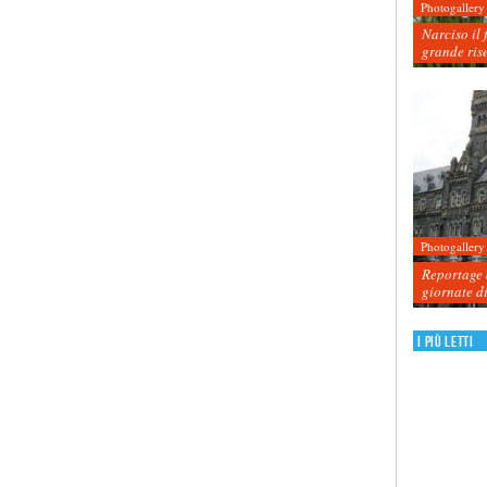
Photogallery
Narciso il 
grande ris
Photogallery
Reportage d
giornate d
I più letti