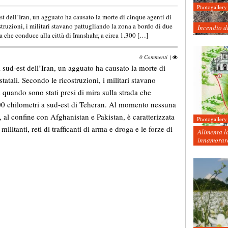
Photogallery
st dell’Iran, un agguato ha causato la morte di cinque agenti di
struzioni, i militari stavano pattugliando la zona a bordo di due
Incendio d
a che conduce alla città di Iranshahr, a circa 1.300 […]
0 Commenti
|
l sud-est dell’Iran, un agguato ha causato la morte di
tatali. Secondo le ricostruzioni, i militari stavano
 quando sono stati presi di mira sulla strada che
.300 chilometri a sud-est di Teheran. Al momento nessuna
, al confine con Afghanistan e Pakistan, è caratterizzata
Photogallery
ilitanti, reti di trafficanti di arma e droga e le forze di
Alimenta la
innamorare