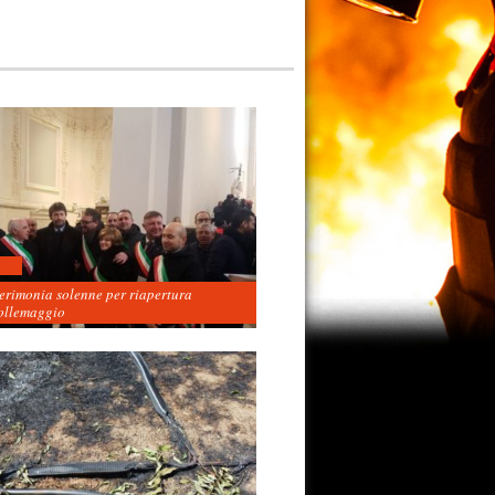
cerimonia solenne per riapertura
ollemaggio