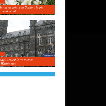
fior di maggio: è in Ucraina la più
erva al mondo
agli States: le tre intense
i Washington