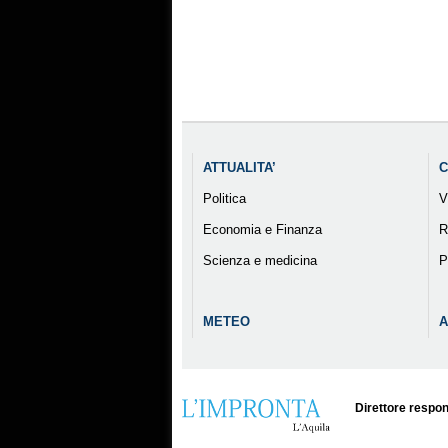
ATTUALITA’
C
Politica
V
Economia e Finanza
R
Scienza e medicina
P
METEO
A
Direttore respon