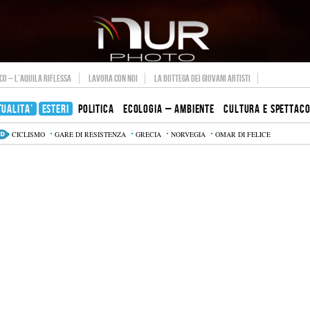
O – L’AQUILA RIFLESSA
LAVORA CON NOI
LA BOTTEGA DEI GIOVANI ARTISTI
TUALITA’
ESTERI
POLITICA
ECOLOGIA – AMBIENTE
CULTURA E SPETTAC
CICLISMO
GARE DI RESISTENZA
GRECIA
NORVEGIA
OMAR DI FELICE