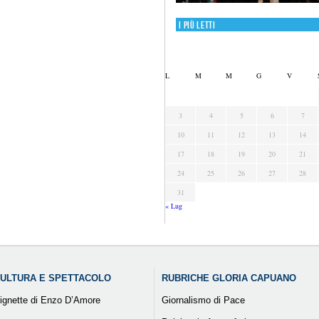
I più letti
L
M
M
G
V
3
4
5
6
7
10
11
12
13
14
17
18
19
20
21
24
25
26
27
28
31
« Lug
ULTURA E SPETTACOLO
RUBRICHE GLORIA CAPUANO
ignette di Enzo D’Amore
Giornalismo di Pace