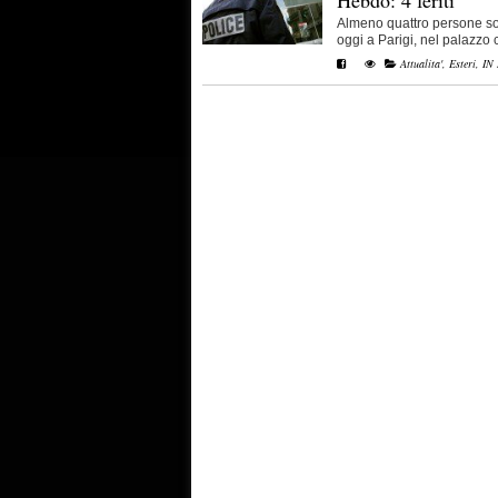
Almeno quattro persone son
oggi a Parigi, nel palazzo c
Attualita'
,
Esteri
,
IN