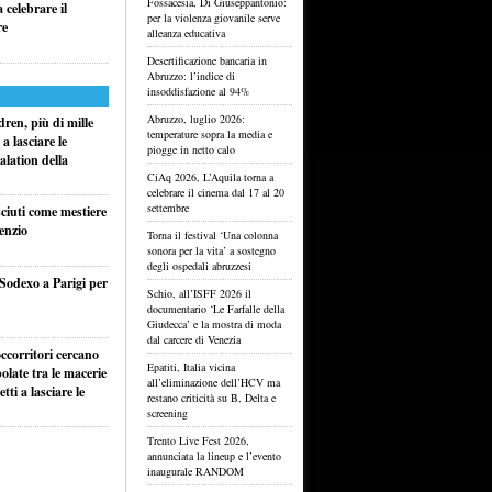
Fossacesia, Di Giuseppantonio:
celebrare il
per la violenza giovanile serve
re
alleanza educativa
Desertificazione bancaria in
Abruzzo: l’indice di
insoddisfazione al 94%
Abruzzo, luglio 2026:
ren, più di mille
temperature sopra la media e
a lasciare le
piogge in netto calo
alation della
CiAq 2026, L’Aquila torna a
celebrare il cinema dal 17 al 20
settembre
sciuti come mestiere
lenzio
Torna il festival ‘Una colonna
sonora per la vita’ a sostegno
degli ospedali abruzzesi
 Sodexo a Parigi per
Schio, all’ISFF 2026 il
documentario ‘Le Farfalle della
Giudecca’ e la mostra di moda
dal carcere di Venezia
ccorritori cercano
Epatiti, Italia vicina
olate tra le macerie
all’eliminazione dell’HCV ma
ti a lasciare le
restano criticità su B, Delta e
screening
Trento Live Fest 2026,
annunciata la lineup e l’evento
inaugurale RANDOM