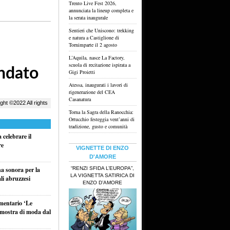
Trento Live Fest 2026,
annunciata la lineup completa e
la serata inaugurale
Sentieri che Uniscono: trekking
e natura a Castiglione di
Tornimparte il 2 agosto
L’Aquila, nasce La Factory,
scuola di recitazione ispirata a
Gigi Proietti
Atessa, inaugurati i lavori di
rigenerazione del CEA
Casanatura
Torna la Sagra della Ranocchia:
Ortucchio festeggia vent’anni di
tradizione, gusto e comunità
celebrare il
re
VIGNETTE DI ENZO
D'AMORE
“RENZI SFIDA L’EUROPA”,
na sonora per la
LA VIGNETTA SATIRICA DI
li abruzzesi
ENZO D’AMORE
umentario ‘Le
a mostra di moda dal