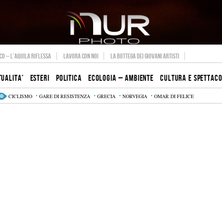
O – L’AQUILA RIFLESSA
LAVORA CON NOI
LA BOTTEGA DEI GIOVANI ARTISTI
TUALITA’
ESTERI
POLITICA
ECOLOGIA – AMBIENTE
CULTURA E SPETTAC
CICLISMO
GARE DI RESISTENZA
GRECIA
NORVEGIA
OMAR DI FELICE