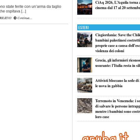
CiAq 2026, L’Aquila torna a 
o state ferite con un’arma da taglio
cinema dal 17 al 20 settemb
he ospitava [...]
 RILIEVO
Continua...
Esteri
Cisgiordania: Save the Child
bambini palestinesi costretti 
proprie case a causa dell’esc
violenza dei coloni
Grecia, gli infermieri ricono
usurante: l’Italia resta in si
Attivisti bloccano la sede di
le uova in gabbia
Terremoto in Venezuela: i so
di salvare le persone intrapp
mentre i bambini sono costret
loro case