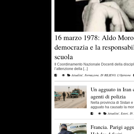
16 marzo 1978: Aldo Moro,
democrazia e la responsabil
scuola
Il Coordinamento Nazionale Docenti della discipli
l’attenzione della [...]
Attualita'
,
Formazione
,
IN RILIEVO
,
L'Opinione
Un agguato in Iran 
agenti di polizia
Nella provincia di Sistan e
agguato ha causato la morte
Attualita'
,
Esteri
,
IN
Francia. Parigi agg
Hebdo: 4 feriti