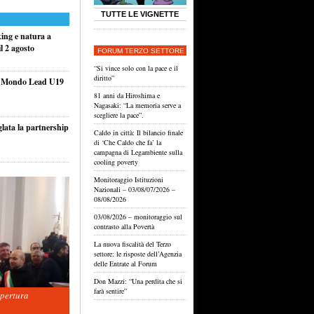
TUTTE LE VIGNETTE
king e natura a
l 2 agosto
FORUM TERZO SETTORE
“Si vince solo con la pace e il
diritto”
el Mondo Lead U19
81 anni da Hiroshima e
Nagasaki: “La memoria serve a
scegliere la pace”.
glata la partnership
Caldo in città: Il bilancio finale
di ‘Che Caldo che fa’ la
campagna di Legambiente sulla
cooling poverty
Monitoraggio Istituzioni
Nazionali – 03/08/07/2026 –
08/08/2026
03/08/2026 – monitoraggio sul
contrasto alla Povertà
La nuova fiscalità del Terzo
settore: le risposte dell’Agenzia
delle Entrate al Forum
Don Mazzi: “Una perdita che si
farà sentire”
apertura