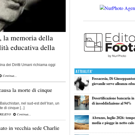
 la memoria della
ità educativa della
na dei Diritti Umani richiama oggi
Attualita'
Continua...
Fossacesia, Di Giuseppantoni
giovanile serve alleanza edu
causa la morte di cinque
Desertificazione bancaria in
di insoddisfazione al 94%
 Baluchistan, nel sud-est dell’Iran, un
 di cinque [...]
 RILIEVO
Continua...
Abruzzo, luglio 2026: tempe
media e piogge in netto calo
uato in vecchia sede Charlie