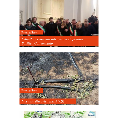
Photogallery
L’Aquila: cerimonia solenne per riapertura
Basilica Collemaggio
Photogallery
Incendio discarica Bussi (AQ)