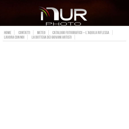
HOME
CONTATTI
METEO
CATALOGO FOTOGRAFICO – L’AQUILA RIFLESSA
LAVORA CON NOI
LA BOTTEGA DEI GIOVANI ARTISTI