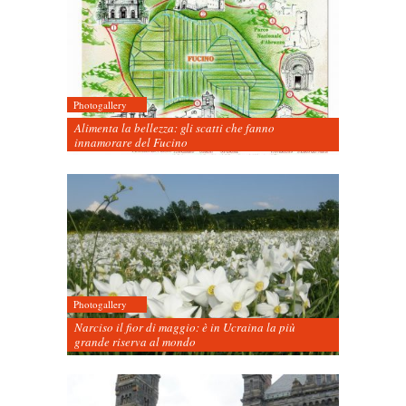
Photogallery
Alimenta la bellezza: gli scatti che fanno
innamorare del Fucino
Photogallery
Narciso il fior di maggio: è in Ucraina la più
grande riserva al mondo