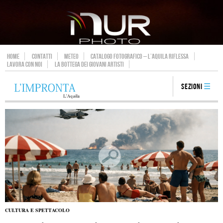
HOME
CONTATTI
METEO
CATALOGO FOTOGRAFICO – L’AQUILA RIFLESSA
LAVORA CON NOI
LA BOTTEGA DEI GIOVANI ARTISTI
Sezioni
CULTURA E SPETTACOLO