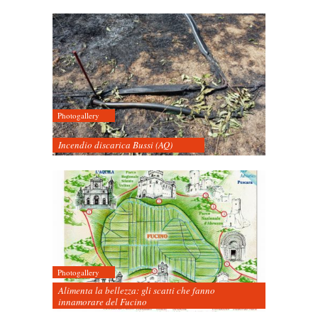
Photogallery
Incendio discarica Bussi (AQ)
Photogallery
Alimenta la bellezza: gli scatti che fanno
innamorare del Fucino