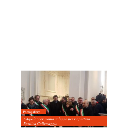
Photogallery
L’Aquila: cerimonia solenne per riapertura
Basilica Collemaggio