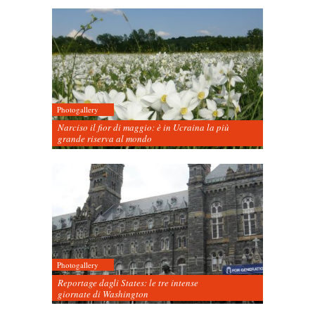
Photogallery
Narciso il fior di maggio: è in Ucraina la più
grande riserva al mondo
Photogallery
Reportage dagli States: le tre intense
giornate di Washington