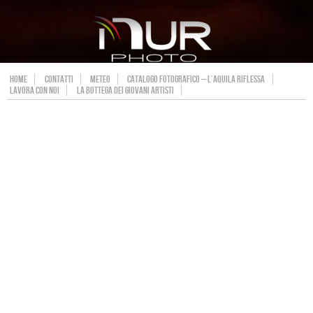
HOME
CONTATTI
METEO
CATALOGO FOTOGRAFICO – L’AQUILA RIFLESSA
LAVORA CON NOI
LA BOTTEGA DEI GIOVANI ARTISTI