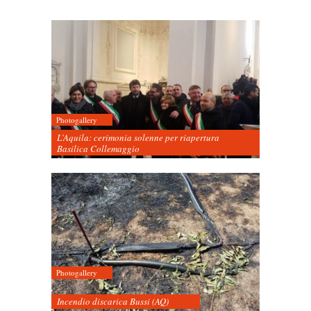
Photogallery
L’Aquila: cerimonia solenne per riapertura
Basilica Collemaggio
Photogallery
Incendio discarica Bussi (AQ)