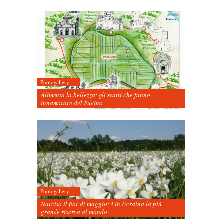
Photogallery
Alimenta la bellezza: gli scatti che fanno
innamorare del Fucino
Photogallery
Narciso il fior di maggio: è in Ucraina la più
grande riserva al mondo