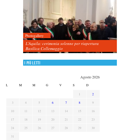
Photogallery
L’Aquila: cerimonia solenne per riapertura
Basilica Collemaggio
I più letti
Agosto 2026
L
M
M
G
V
S
D
1
2
3
4
5
6
7
8
9
10
11
12
13
14
15
16
17
18
19
20
21
22
23
24
25
26
27
28
29
30
31