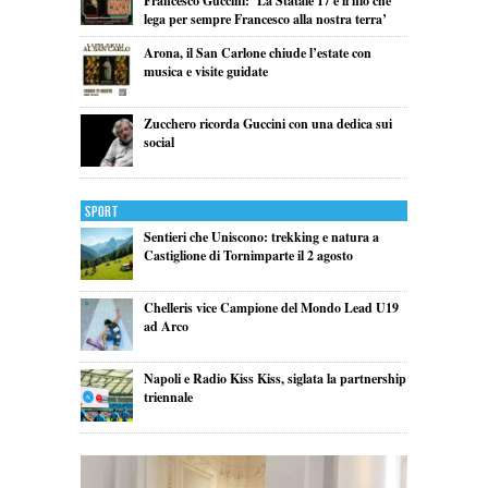
Francesco Guccini: ‘La Statale 17 è il filo che
lega per sempre Francesco alla nostra terra’
Arona, il San Carlone chiude l’estate con
musica e visite guidate
Zucchero ricorda Guccini con una dedica sui
social
Sport
Sentieri che Uniscono: trekking e natura a
Castiglione di Tornimparte il 2 agosto
Chelleris vice Campione del Mondo Lead U19
ad Arco
Napoli e Radio Kiss Kiss, siglata la partnership
triennale