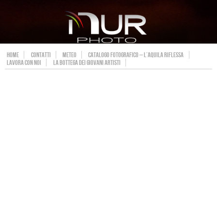
HOME
CONTATTI
METEO
CATALOGO FOTOGRAFICO – L’AQUILA RIFLESSA
LAVORA CON NOI
LA BOTTEGA DEI GIOVANI ARTISTI