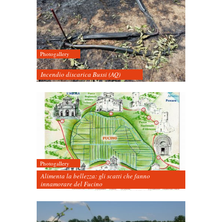
Photogallery
Incendio discarica Bussi (AQ)
Photogallery
Alimenta la bellezza: gli scatti che fanno
innamorare del Fucino