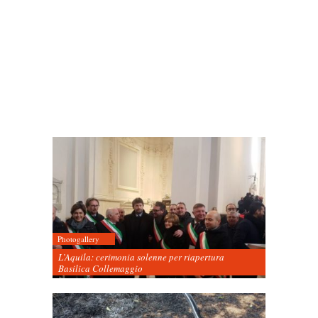
Photogallery
L’Aquila: cerimonia solenne per riapertura
Basilica Collemaggio