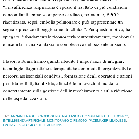
“l’insufficienza respiratoria è spesso il risultato di più condizioni
concomitanti, come scompenso cardiaco, polmonite, BPCO
riacutizzata, sepsi, embolia polmonare e può rappresentare un
segnale precoce di peggioramento clinico”. Per questo motivo, ha
spiegato, è fondamentale riconoscerla tempestivamente, monitorarla
e inserirla in una valutazione complessiva del paziente anziano.
I lavori a Roma hanno quindi ribadito l’importanza di integrare
tecnologie diagnostiche e terapeutiche con modelli organizzativi e
percorsi assistenziali condivisi, formazione degli operatori e azioni
per ridurre il digital divide, affinché le innovazioni incidano
concretamente sulla gestione dell’invecchiamento e sulla riduzione
delle ospedalizzazioni.
TAG:
ANZIANI FRAGILI
,
CARDIOGERIATRIA
,
FASCICOLO SANITARIO ELETTRONICO
,
INTELLIGENZA ARTIFICIALE
,
MONITORAGGIO REMOTO
,
PACEMAKER LEADLESS
,
PACING FISIOLOGICO
,
TELEMEDICINA