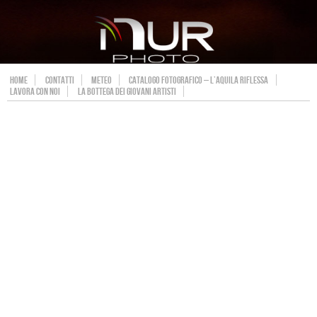
HOME
CONTATTI
METEO
CATALOGO FOTOGRAFICO – L’AQUILA RIFLESSA
LAVORA CON NOI
LA BOTTEGA DEI GIOVANI ARTISTI