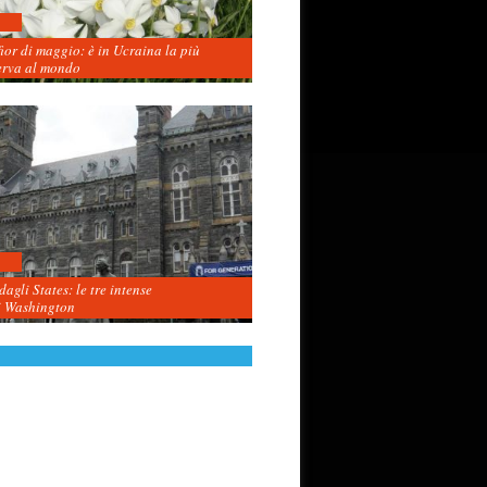
fior di maggio: è in Ucraina la più
erva al mondo
agli States: le tre intense
i Washington