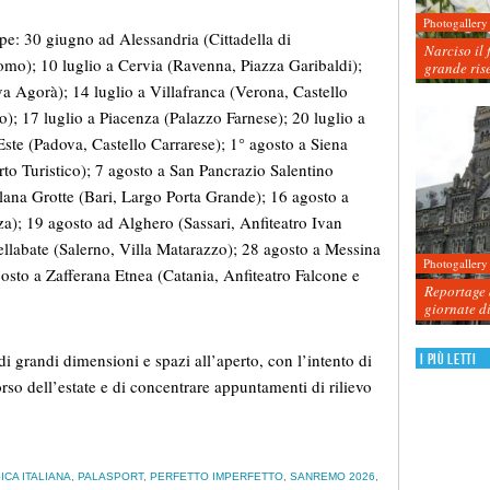
Photogallery
ppe: 30 giugno ad Alessandria (Cittadella di
Narciso il 
uomo); 10 luglio a Cervia (Ravenna, Piazza Garibaldi);
grande ris
a Agorà); 14 luglio a Villafranca (Verona, Castello
); 17 luglio a Piacenza (Palazzo Farnese); 20 luglio a
Este (Padova, Castello Carrarese); 1° agosto a Siena
rto Turistico); 7 agosto a San Pancrazio Salentino
llana Grotte (Bari, Largo Porta Grande); 16 agosto a
a); 19 agosto ad Alghero (Sassari, Anfiteatro Ivan
ellabate (Salerno, Villa Matarazzo); 28 agosto a Messina
Photogallery
osto a Zafferana Etnea (Catania, Anfiteatro Falcone e
Reportage d
giornate d
 grandi dimensioni e spazi all’aperto, con l’intento di
I più letti
corso dell’estate e di concentrare appuntamenti di rilievo
ICA ITALIANA
,
PALASPORT
,
PERFETTO IMPERFETTO
,
SANREMO 2026
,