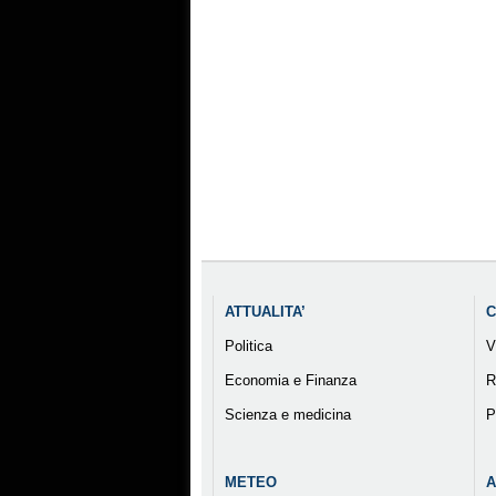
ATTUALITA’
C
Politica
V
Economia e Finanza
R
Scienza e medicina
P
METEO
A