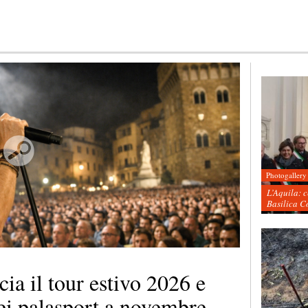
Photogallery
L’Aquila: 
Basilica C
a il tour estivo 2026 e
ei palasport a novembre