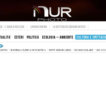
O – L’AQUILA RIFLESSA
LAVORA CON NOI
LA BOTTEGA DEI GIOVANI ARTISTI
TUALITA’
ESTERI
POLITICA
ECOLOGIA – AMBIENTE
CULTURA E SPETTAC
AGOSTO
BAVIERA CLINICA OCULISTICA
DOTT SERGIO ARES
ECLISSI SOLARE
ISO 1231