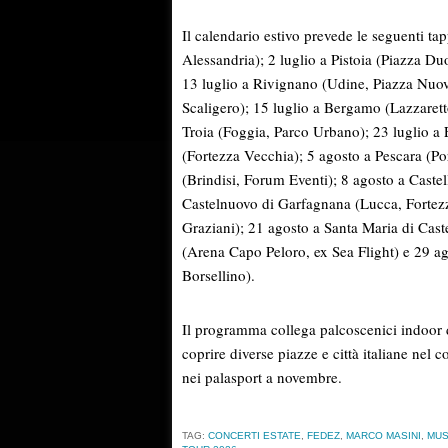
Il calendario estivo prevede le seguenti ta
Alessandria); 2 luglio a Pistoia (Piazza D
13 luglio a Rivignano (Udine, Piazza Nuov
Scaligero); 15 luglio a Bergamo (Lazzaretto
Troia (Foggia, Parco Urbano); 23 luglio a 
(Fortezza Vecchia); 5 agosto a Pescara (Po
(Brindisi, Forum Eventi); 8 agosto a Caste
Castelnuovo di Garfagnana (Lucca, Fortezz
Graziani); 21 agosto a Santa Maria di Cast
(Arena Capo Peloro, ex Sea Flight) e 29 ag
Borsellino).
Il programma collega palcoscenici indoor di
coprire diverse piazze e città italiane nel 
nei palasport a novembre.
TAG:
CONCERTI ESTATE
,
FEDEZ
,
MARCO MASINI
,
MUS