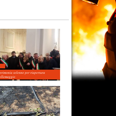
cerimonia solenne per riapertura
ollemaggio