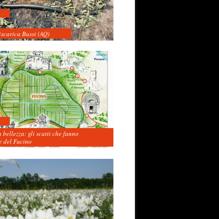
iscarica Bussi (AQ)
 bellezza: gli scatti che fanno
 del Fucino