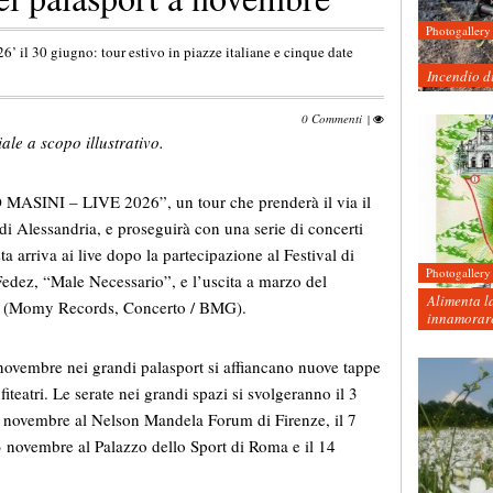
Photogallery
l 30 giugno: tour estivo in piazze italiane e cinque date
Incendio d
0 Commenti
|
ale a scopo illustrativo.
MASINI – LIVE 2026”, un tour che prenderà il via il
di Alessandria, e proseguirà con una serie di concerti
ista arriva ai live dopo la partecipazione al Festival di
Photogallery
edez, “Male Necessario”, e l’uscita a marzo del
Alimenta la
to” (Momy Records, Concerto / BMG).
innamorare
ovembre nei grandi palasport si affiancano nuove tappe
iteatri. Le serate nei grandi spazi si svolgeranno il 3
 novembre al Nelson Mandela Forum di Firenze, il 7
 novembre al Palazzo dello Sport di Roma e il 14