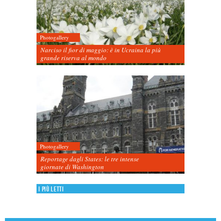
Photogallery
Narciso il fior di maggio: è in Ucraina la più
grande riserva al mondo
Photogallery
Reportage dagli States: le tre intense
giornate di Washington
I più letti