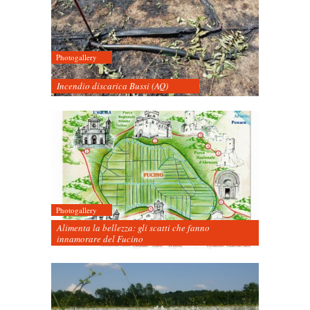
Photogallery
Incendio discarica Bussi (AQ)
Photogallery
Alimenta la bellezza: gli scatti che fanno
innamorare del Fucino