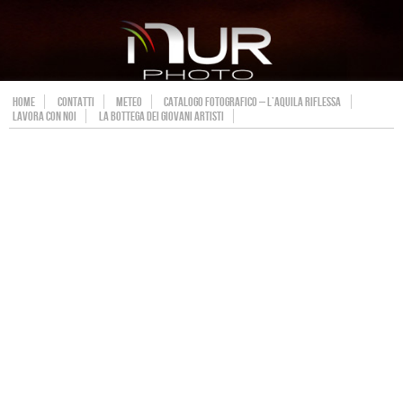
HOME
CONTATTI
METEO
CATALOGO FOTOGRAFICO – L’AQUILA RIFLESSA
LAVORA CON NOI
LA BOTTEGA DEI GIOVANI ARTISTI