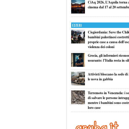
CiAq 2026, L’Aquila torna a 
cinema dal 17 al 20 settemb
Esteri
Cisgiordania: Save the Child
bambini palestinesi costretti 
proprie case a causa dell’esc
violenza dei coloni
Grecia, gli infermieri ricono
usurante: l’Italia resta in si
Attivisti bloccano la sede di
le uova in gabbia
Terremoto in Venezuela: i so
di salvare le persone intrapp
mentre i bambini sono costret
loro case