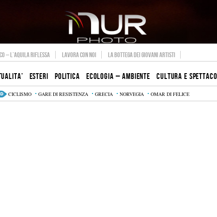
O – L’AQUILA RIFLESSA
LAVORA CON NOI
LA BOTTEGA DEI GIOVANI ARTISTI
TUALITA’
ESTERI
POLITICA
ECOLOGIA – AMBIENTE
CULTURA E SPETTAC
CICLISMO
GARE DI RESISTENZA
GRECIA
NORVEGIA
OMAR DI FELICE