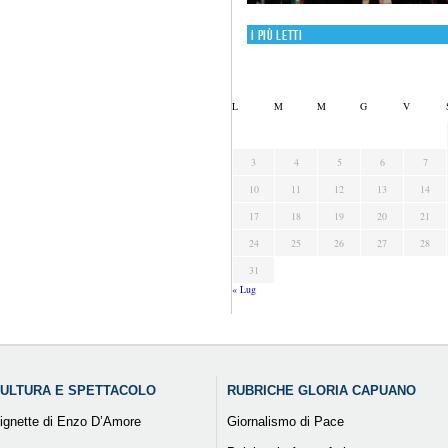
I più letti
L
M
M
G
V
3
4
5
6
7
10
11
12
13
14
17
18
19
20
21
24
25
26
27
28
31
« Lug
ULTURA E SPETTACOLO
RUBRICHE GLORIA CAPUANO
ignette di Enzo D’Amore
Giornalismo di Pace