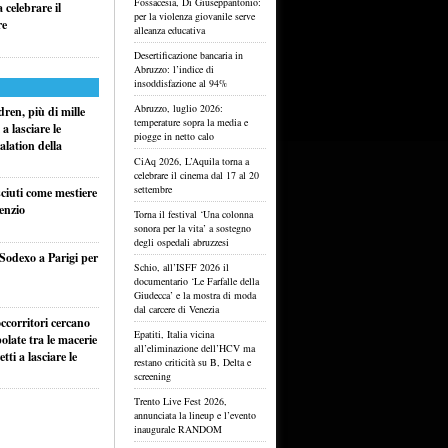
Fossacesia, Di Giuseppantonio:
celebrare il
per la violenza giovanile serve
re
alleanza educativa
Desertificazione bancaria in
Abruzzo: l’indice di
insoddisfazione al 94%
Abruzzo, luglio 2026:
ren, più di mille
temperature sopra la media e
a lasciare le
piogge in netto calo
alation della
CiAq 2026, L’Aquila torna a
celebrare il cinema dal 17 al 20
settembre
sciuti come mestiere
lenzio
Torna il festival ‘Una colonna
sonora per la vita’ a sostegno
degli ospedali abruzzesi
 Sodexo a Parigi per
Schio, all’ISFF 2026 il
documentario ‘Le Farfalle della
Giudecca’ e la mostra di moda
dal carcere di Venezia
ccorritori cercano
Epatiti, Italia vicina
olate tra le macerie
all’eliminazione dell’HCV ma
ti a lasciare le
restano criticità su B, Delta e
screening
Trento Live Fest 2026,
annunciata la lineup e l’evento
inaugurale RANDOM