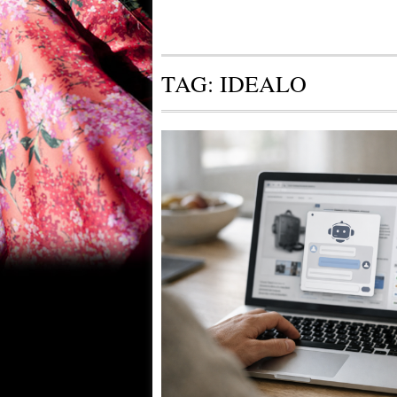
TAG:
IDEALO