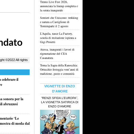
Trento Live Fest 2026,
annunciata la lineup completa e
la serata inaugurale
Sentieri che Uniscono: trekking
e natura a Castiglione di
Tornimparte il 2 agosto
L’Aquila, nasce La Factory,
scuola di recitazione ispirata a
Gigi Proietti
Atessa, inaugurati i lavori di
rigenerazione del CEA
Casanatura
Torna la Sagra della Ranocchia:
Ortucchio festeggia vent’anni di
tradizione, gusto e comunità
celebrare il
re
VIGNETTE DI ENZO
D'AMORE
“RENZI SFIDA L’EUROPA”,
na sonora per la
LA VIGNETTA SATIRICA DI
li abruzzesi
ENZO D’AMORE
umentario ‘Le
a mostra di moda dal