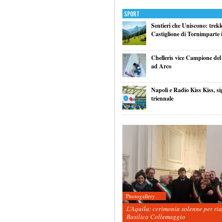
Sport
Sentieri che Uniscono: trek
Castiglione di Tornimparte i
Chelleris vice Campione d
ad Arco
Napoli e Radio Kiss Kiss, si
triennale
Photogallery
L’Aquila: cerimonia solenne per ri
Basilica Collemaggio