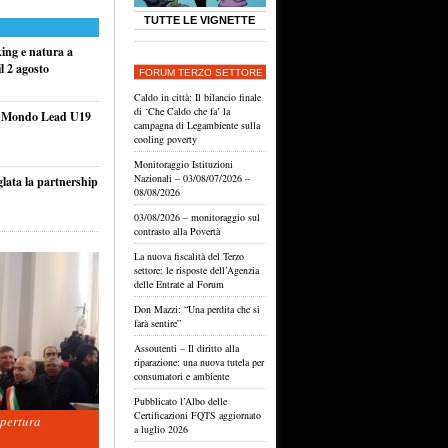
TUTTE LE VIGNETTE
king e natura a
l 2 agosto
FORUM TERZO SETTORE
Caldo in città: Il bilancio finale
di ‘Che Caldo che fa’ la
el Mondo Lead U19
campagna di Legambiente sulla
cooling poverty
Monitoraggio Istituzioni
Nazionali – 03/08/07/2026 –
glata la partnership
08/08/2026
03/08/2026 – monitoraggio sul
contrasto alla Povertà
La nuova fiscalità del Terzo
settore: le risposte dell’Agenzia
delle Entrate al Forum
Don Mazzi: “Una perdita che si
farà sentire”
Assoutenti – Il diritto alla
riparazione: una nuova tutela per
consumatori e ambiente
Pubblicato l’Albo delle
Certificazioni FQTS aggiornato
apertura
a luglio 2026