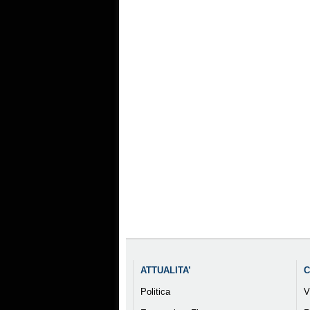
ATTUALITA’
C
Politica
V