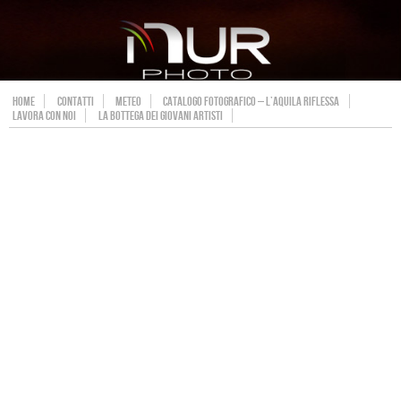
HOME
CONTATTI
METEO
CATALOGO FOTOGRAFICO – L’AQUILA RIFLESSA
LAVORA CON NOI
LA BOTTEGA DEI GIOVANI ARTISTI