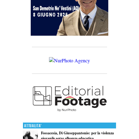
Attualita'
Fossacesia, Di Giuseppantonio: per la violenza
giovanile serve alleanza educativa