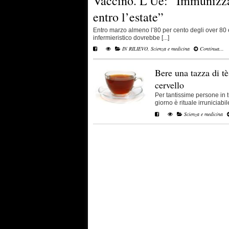
Vaccino. L’Ue: “Immunizzar
entro l’estate”
Entro marzo almeno l’80 per cento degli over 80
infermieristico dovrebbe [...]
IN RILIEVO
,
Scienza e medicina
Continua...
Bere una tazza di tè
cervello
Per tantissime persone in t
giorno è rituale irruniciabile
Scienza e medicina