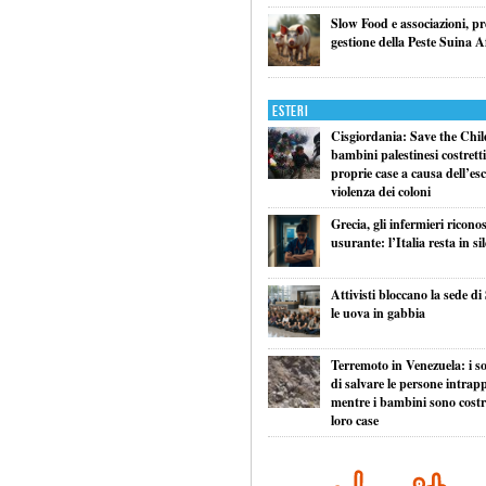
Slow Food e associazioni, p
gestione della Peste Suina A
Esteri
Cisgiordania: Save the Child
bambini palestinesi costretti 
proprie case a causa dell’esc
violenza dei coloni
Grecia, gli infermieri ricono
usurante: l’Italia resta in si
Attivisti bloccano la sede di
le uova in gabbia
Terremoto in Venezuela: i so
di salvare le persone intrapp
mentre i bambini sono costret
loro case