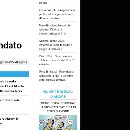
guidate
Fossacesia, Di Giuseppantonio:
per la violenza giovanile serve
alleanza educativa
Desertificazione bancaria in
Abruzzo: l’indice di
insoddisfazione al 94%
Abruzzo, luglio 2026:
temperature sopra la media e
piogge in netto calo
CiAq 2026, L’Aquila torna a
celebrare il cinema dal 17 al 20
settembre
Torna il festival ‘Una colonna
sonora per la vita’ a sostegno
degli ospedali abruzzesi
ub ricorda
e 17 è il filo che
la nostra terra’
VIGNETTE DI ENZO
D'AMORE
 l’estate con
“RENZI SFIDA L’EUROPA”,
LA VIGNETTA SATIRICA DI
ENZO D’AMORE
celebrare il
re