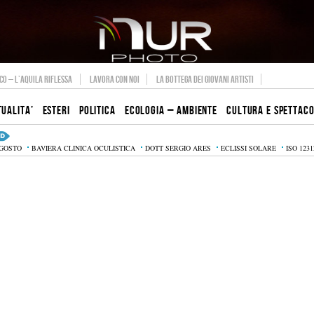
O – L’AQUILA RIFLESSA
LAVORA CON NOI
LA BOTTEGA DEI GIOVANI ARTISTI
TUALITA’
ESTERI
POLITICA
ECOLOGIA – AMBIENTE
CULTURA E SPETTAC
AGOSTO
BAVIERA CLINICA OCULISTICA
DOTT SERGIO ARES
ECLISSI SOLARE
ISO 1231