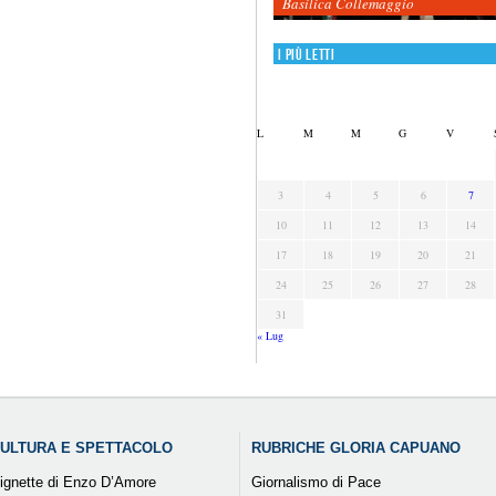
Basilica Collemaggio
I più letti
L
M
M
G
V
3
4
5
6
7
10
11
12
13
14
17
18
19
20
21
24
25
26
27
28
31
« Lug
ULTURA E SPETTACOLO
RUBRICHE GLORIA CAPUANO
ignette di Enzo D’Amore
Giornalismo di Pace