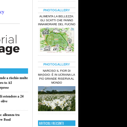
PHOTOGALLERY
ALIMENTA LA BELLEZZA:
GLI SCATTI CHE FANNO
INNAMORARE DEL FUCINO
PHOTOGALLERY
NARCISO IL FIOR DI
MAGGIO: È IN UCRAINA LA
ende a rischio multe
PIÙ GRANDE RISERVA AL
ero to AI
MONDO
rprese
di estendere a 24
 olive
a: alleanza tra
ow Food
ARTICOLI RECENTI