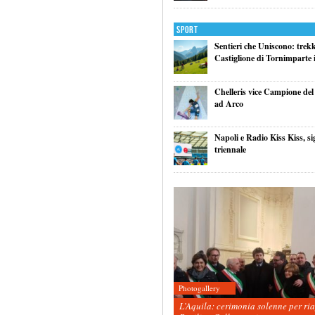
Sport
Sentieri che Uniscono: trek
Castiglione di Tornimparte i
Chelleris vice Campione d
ad Arco
Napoli e Radio Kiss Kiss, si
triennale
Photogallery
L’Aquila: cerimonia solenne per ri