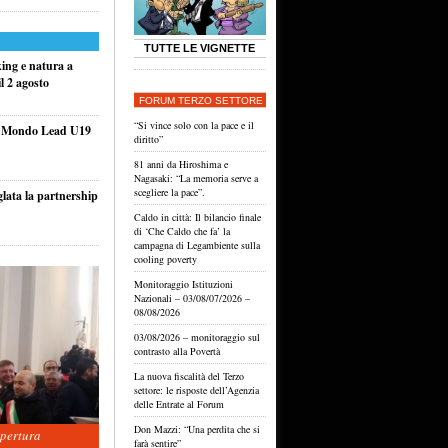
TUTTE LE VIGNETTE
king e natura a
l 2 agosto
FORUM TERZO SETTORE
“Si vince solo con la pace e il
el Mondo Lead U19
diritto”
81 anni da Hiroshima e
Nagasaki: “La memoria serve a
scegliere la pace”.
glata la partnership
Caldo in città: Il bilancio finale
di ‘Che Caldo che fa’ la
campagna di Legambiente sulla
cooling poverty
Monitoraggio Istituzioni
Nazionali – 03/08/07/2026 –
08/08/2026
03/08/2026 – monitoraggio sul
contrasto alla Povertà
La nuova fiscalità del Terzo
settore: le risposte dell’Agenzia
delle Entrate al Forum
Don Mazzi: “Una perdita che si
apertura
farà sentire”