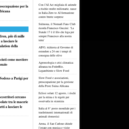
Con l’AI Act migliaia di aziende
reoccupazione per la
a rischio multe milionarie, nasce
fricana
in Italia Zero to AI formazione
contro brutte sorprese
Sulmona, il Nomadi Fans Club
ricorda Francesco Guccini: ‘La
Statale 17 è il filo che lega per
ren, più di mille
sempre Francesco alla nostra
terra’
a lasciare le
alation della
AIFO, richiesta al Governo di
estendere a 24 ore i tempi di
consegna delle olive
sciuti come mestiere
Agroecologia e crisi climatica:
lenzio
alleanza tra FederBio,
Legambiente e Slow Food
 Sodexo a Parigi per
Slow Food e associazioni,
preoccupazione per la gestione
della Peste Suina Africana
Eclissi solare 12 agosto, i rischi
ccorritori cercano
per la retina e le regole per
osservarla in sicurezza
olate tra le macerie
ti a lasciare le
Italia al 8° posto mondiale per i
trasferimenti internazionali di
animali domestici
Arona, il San Carlone chiude
l’estate con musica e visite