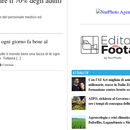
e il 70% degli adulti
 e del personale medico ed
 ogni giorno fa bene al
utto il mondo bere una tazza di tè ogni
. Tuttavia [...]
Continua...
Attualita'
Con l’AI Act migliaia di azi
milionarie, nasce in Italia Z
formazione contro brutte so
AIFO, richiesta al Governo 
ore i tempi di consegna delle
Agroecologia e crisi climatic
FederBio, Legambiente e Sl