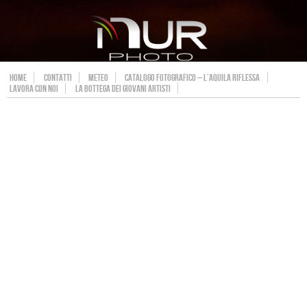
HOME
CONTATTI
METEO
CATALOGO FOTOGRAFICO – L’AQUILA RIFLESSA
LAVORA CON NOI
LA BOTTEGA DEI GIOVANI ARTISTI