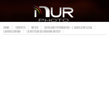
HOME
CONTATTI
METEO
CATALOGO FOTOGRAFICO – L’AQUILA RIFLESSA
LAVORA CON NOI
LA BOTTEGA DEI GIOVANI ARTISTI