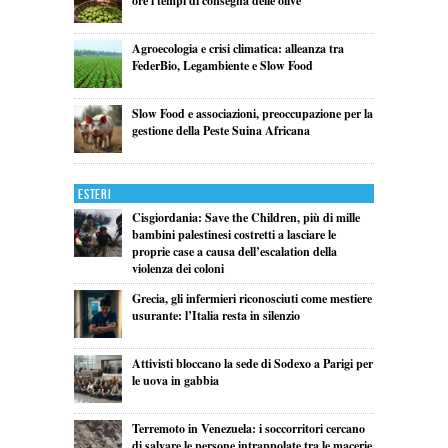
ore i tempi di consegna delle olive
Agroecologia e crisi climatica: alleanza tra
FederBio, Legambiente e Slow Food
Slow Food e associazioni, preoccupazione per la
gestione della Peste Suina Africana
Esteri
Cisgiordania: Save the Children, più di mille
bambini palestinesi costretti a lasciare le
proprie case a causa dell’escalation della
violenza dei coloni
Grecia, gli infermieri riconosciuti come mestiere
usurante: l’Italia resta in silenzio
Attivisti bloccano la sede di Sodexo a Parigi per
le uova in gabbia
Terremoto in Venezuela: i soccorritori cercano
di salvare le persone intrappolate tra le macerie