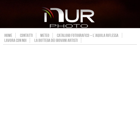
HOME
CONTATTI
METEO
CATALOGO FOTOGRAFICO – L’AQUILA RIFLESSA
LAVORA CON NOI
LA BOTTEGA DEI GIOVANI ARTISTI