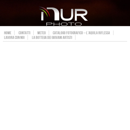
HOME
CONTATTI
METEO
CATALOGO FOTOGRAFICO – L’AQUILA RIFLESSA
LAVORA CON NOI
LA BOTTEGA DEI GIOVANI ARTISTI