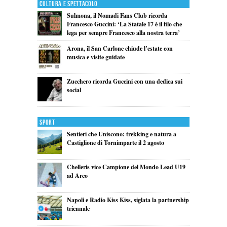
Cultura e Spettacolo
Sulmona, il Nomadi Fans Club ricorda
Francesco Guccini: ‘La Statale 17 è il filo che
lega per sempre Francesco alla nostra terra’
Arona, il San Carlone chiude l’estate con
musica e visite guidate
Zucchero ricorda Guccini con una dedica sui
social
Sport
Sentieri che Uniscono: trekking e natura a
Castiglione di Tornimparte il 2 agosto
Chelleris vice Campione del Mondo Lead U19
ad Arco
Napoli e Radio Kiss Kiss, siglata la partnership
triennale