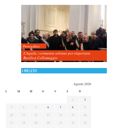
Photogallery
L’Aquila: cerimonia solenne per riapertura
Basilica Collemaggio
I più letti
Agosto 2026
L
M
M
G
V
S
D
1
2
3
4
5
6
7
8
9
10
11
12
13
14
15
16
17
18
19
20
21
22
23