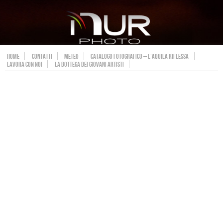
HOME
CONTATTI
METEO
CATALOGO FOTOGRAFICO – L’AQUILA RIFLESSA
LAVORA CON NOI
LA BOTTEGA DEI GIOVANI ARTISTI