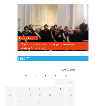
Photogallery
L’Aquila: cerimonia solenne per riapertura
Basilica Collemaggio
I più letti
Agosto 2026
L
M
M
G
V
S
D
1
2
3
4
5
6
7
8
9
10
11
12
13
14
15
16
17
18
19
20
21
22
23