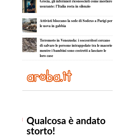
Grecia, gli infermieri riconosciuti come mestiere
usurante: l’Italia resta in silenzio
Attivisti bloccano la sede di Sodexo a Parigi per
le uova in gabbia
Terremoto in Venezuela: i soccorritori cercano
di salvare le persone intrappolate tra le macerie
mentre i bambini sono costretti a lasciare le
loro case