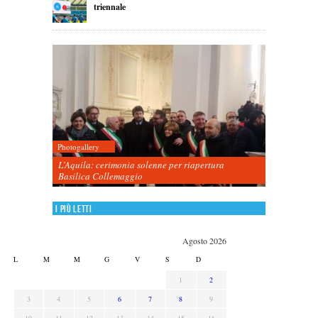
triennale
Photogallery
L’Aquila: cerimonia solenne per riapertura
Basilica Collemaggio
I più letti
Agosto 2026
L
M
M
G
V
S
D
1
2
3
4
5
6
7
8
9
10
11
12
13
14
15
16