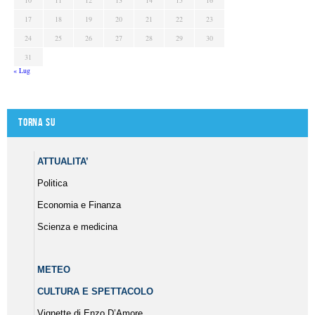
17
18
19
20
21
22
23
24
25
26
27
28
29
30
31
« Lug
Torna su
ATTUALITA’
Politica
Economia e Finanza
Scienza e medicina
METEO
CULTURA E SPETTACOLO
Vignette di Enzo D’Amore