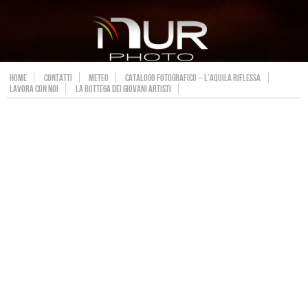
HOME
CONTATTI
METEO
CATALOGO FOTOGRAFICO – L’AQUILA RIFLESSA
LAVORA CON NOI
LA BOTTEGA DEI GIOVANI ARTISTI