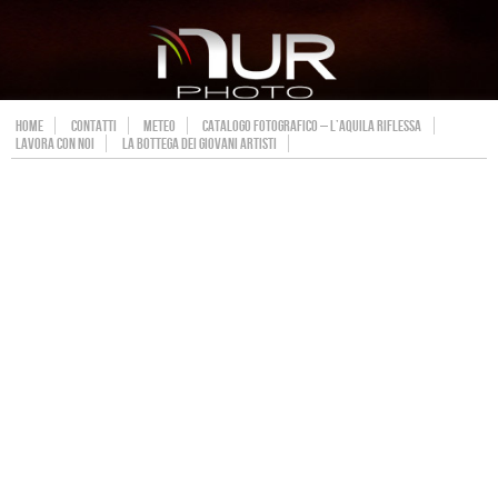
HOME
CONTATTI
METEO
CATALOGO FOTOGRAFICO – L’AQUILA RIFLESSA
LAVORA CON NOI
LA BOTTEGA DEI GIOVANI ARTISTI