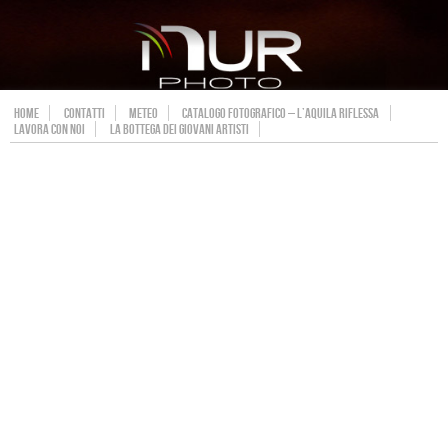
HOME
CONTATTI
METEO
CATALOGO FOTOGRAFICO – L’AQUILA RIFLESSA
LAVORA CON NOI
LA BOTTEGA DEI GIOVANI ARTISTI