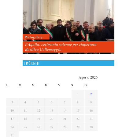
Photogallery
L’Aquila: cerimonia solenne per riapertura
Basilica Collemaggio
I più letti
Agosto 2026
L
M
M
G
V
S
D
1
2
3
4
5
6
7
8
9
10
11
12
13
14
15
16
17
18
19
20
21
22
23
24
25
26
27
28
29
30
31