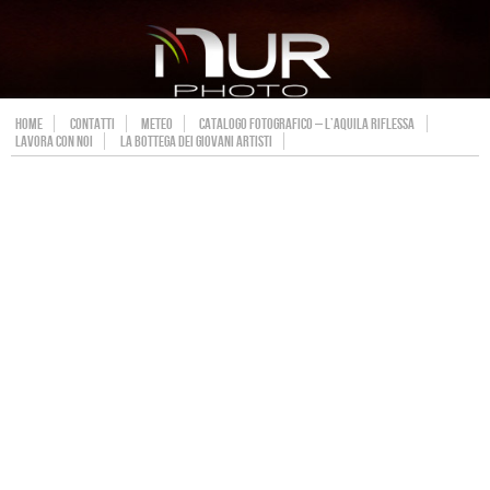
HOME
CONTATTI
METEO
CATALOGO FOTOGRAFICO – L’AQUILA RIFLESSA
LAVORA CON NOI
LA BOTTEGA DEI GIOVANI ARTISTI