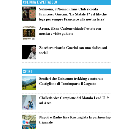
Cultura e Spettacolo
Sulmona, il Nomadi Fans Club ricorda
Francesco Guccini: ‘La Statale 17 è il filo che
lega per sempre Francesco alla nostra terra’
Arona, il San Carlone chiude l’estate con
musica e visite guidate
Zucchero ricorda Guccini con una dedica sui
social
Sport
Sentieri che Uniscono: trekking e natura a
Castiglione di Tornimparte il 2 agosto
Chelleris vice Campione del Mondo Lead U19
ad Arco
Napoli e Radio Kiss Kiss, siglata la partnership
triennale