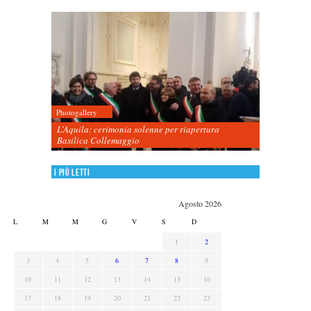
Photogallery
L’Aquila: cerimonia solenne per riapertura
Basilica Collemaggio
I più letti
Agosto 2026
L
M
M
G
V
S
D
1
2
3
4
5
6
7
8
9
10
11
12
13
14
15
16
17
18
19
20
21
22
23