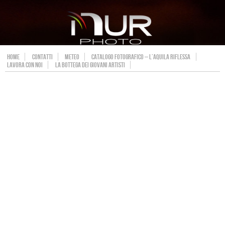
HOME
CONTATTI
METEO
CATALOGO FOTOGRAFICO – L’AQUILA RIFLESSA
LAVORA CON NOI
LA BOTTEGA DEI GIOVANI ARTISTI