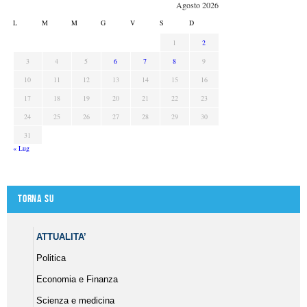
Agosto 2026
L
M
M
G
V
S
D
1
2
3
4
5
6
7
8
9
10
11
12
13
14
15
16
17
18
19
20
21
22
23
24
25
26
27
28
29
30
31
« Lug
Torna su
ATTUALITA’
Politica
Economia e Finanza
Scienza e medicina