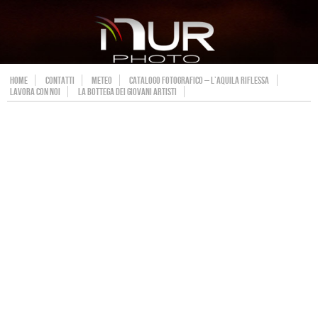
HOME
CONTATTI
METEO
CATALOGO FOTOGRAFICO – L’AQUILA RIFLESSA
LAVORA CON NOI
LA BOTTEGA DEI GIOVANI ARTISTI