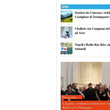
Sport
Sentieri che Uniscono: trek
Castiglione di Tornimparte i
Chelleris vice Campione d
ad Arco
Napoli e Radio Kiss Kiss, si
triennale
Photogallery
L’Aquila: cerimonia solenne per ri
Basilica Collemaggio