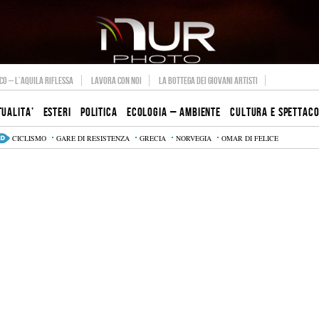
O – L’AQUILA RIFLESSA
LAVORA CON NOI
LA BOTTEGA DEI GIOVANI ARTISTI
TUALITA’
ESTERI
POLITICA
ECOLOGIA – AMBIENTE
CULTURA E SPETTAC
CICLISMO
GARE DI RESISTENZA
GRECIA
NORVEGIA
OMAR DI FELICE