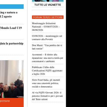
TUTTE LE VIGNETTE
king e natura a
l 2 agosto
FORUM TERZO SETTORE
Monitoraggio Istituzioni
Nazionali – 03/08/07/2026 –
el Mondo Lead U19
08/08/2026
03/08/2026 – monitoraggio sul
contrasto alla Povertà
glata la partnership
Don Mazzi: “Una perdita che si
farà sentire”
Assoutenti – Il diritto alla
riparazione: una nuova tutela per
consumatori e ambiente
Pubblicato l’Albo delle
Certificazioni FQTS aggiornato
a luglio 2026
Slow Food Italia, gli incendi
sono una catastrofe politica,
sociale e democratica
Al via FQTS Giovani 2026: il
percorso formativo per i giovani
del Terzo settore
apertura