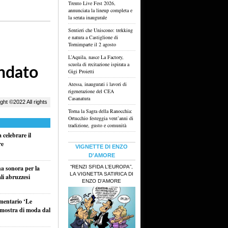
Trento Live Fest 2026,
annunciata la lineup completa e
la serata inaugurale
Sentieri che Uniscono: trekking
e natura a Castiglione di
Tornimparte il 2 agosto
L’Aquila, nasce La Factory,
scuola di recitazione ispirata a
Gigi Proietti
Atessa, inaugurati i lavori di
rigenerazione del CEA
Casanatura
Torna la Sagra della Ranocchia:
Ortucchio festeggia vent’anni di
tradizione, gusto e comunità
celebrare il
re
VIGNETTE DI ENZO
D'AMORE
“RENZI SFIDA L’EUROPA”,
na sonora per la
LA VIGNETTA SATIRICA DI
li abruzzesi
ENZO D’AMORE
umentario ‘Le
a mostra di moda dal