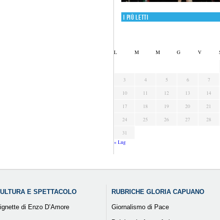
I più letti
L
M
M
G
V
3
4
5
6
7
10
11
12
13
14
17
18
19
20
21
24
25
26
27
28
31
« Lug
ULTURA E SPETTACOLO
RUBRICHE GLORIA CAPUANO
ignette di Enzo D’Amore
Giornalismo di Pace