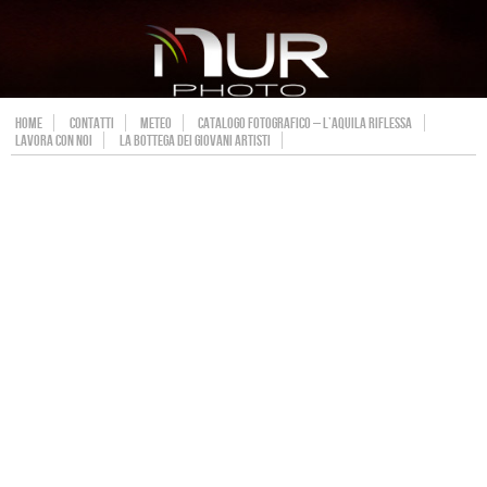
HOME
CONTATTI
METEO
CATALOGO FOTOGRAFICO – L’AQUILA RIFLESSA
LAVORA CON NOI
LA BOTTEGA DEI GIOVANI ARTISTI