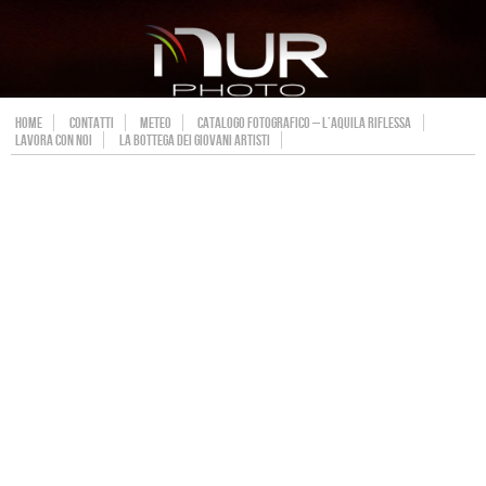
HOME
CONTATTI
METEO
CATALOGO FOTOGRAFICO – L’AQUILA RIFLESSA
LAVORA CON NOI
LA BOTTEGA DEI GIOVANI ARTISTI