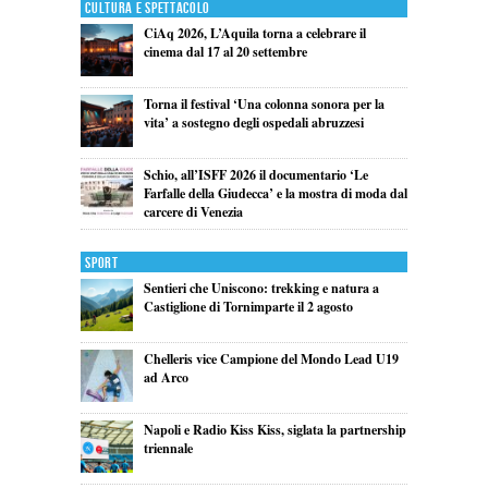
Cultura e Spettacolo
CiAq 2026, L’Aquila torna a celebrare il
cinema dal 17 al 20 settembre
Torna il festival ‘Una colonna sonora per la
vita’ a sostegno degli ospedali abruzzesi
Schio, all’ISFF 2026 il documentario ‘Le
Farfalle della Giudecca’ e la mostra di moda dal
carcere di Venezia
Sport
Sentieri che Uniscono: trekking e natura a
Castiglione di Tornimparte il 2 agosto
Chelleris vice Campione del Mondo Lead U19
ad Arco
Napoli e Radio Kiss Kiss, siglata la partnership
triennale