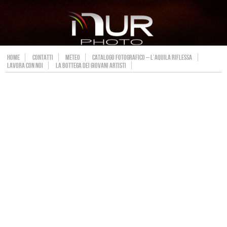
HOME
CONTATTI
METEO
CATALOGO FOTOGRAFICO – L’AQUILA RIFLESSA
LAVORA CON NOI
LA BOTTEGA DEI GIOVANI ARTISTI