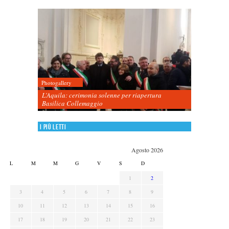
Photogallery
L’Aquila: cerimonia solenne per riapertura
Basilica Collemaggio
I più letti
Agosto 2026
L
M
M
G
V
S
D
1
2
3
4
5
6
7
8
9
10
11
12
13
14
15
16
17
18
19
20
21
22
23