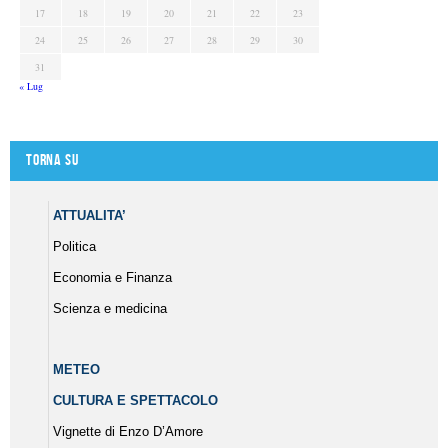
17
18
19
20
21
22
23
24
25
26
27
28
29
30
31
« Lug
Torna su
ATTUALITA’
Politica
Economia e Finanza
Scienza e medicina
METEO
CULTURA E SPETTACOLO
Vignette di Enzo D’Amore