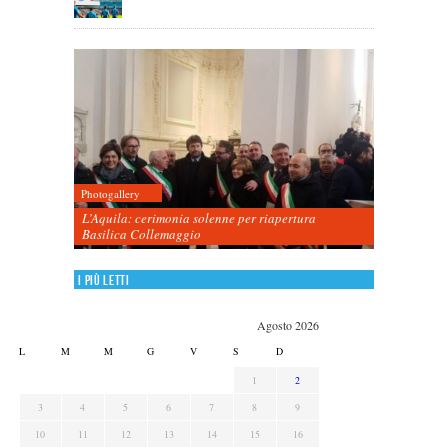
Photogallery
L’Aquila: cerimonia solenne per riapertura
Basilica Collemaggio
I più letti
Agosto 2026
L
M
M
G
V
S
D
1
2
3
4
5
6
7
8
9
10
11
12
13
14
15
16