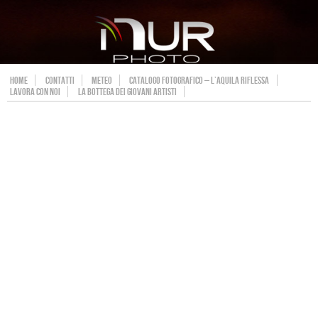
HOME
CONTATTI
METEO
CATALOGO FOTOGRAFICO – L’AQUILA RIFLESSA
LAVORA CON NOI
LA BOTTEGA DEI GIOVANI ARTISTI